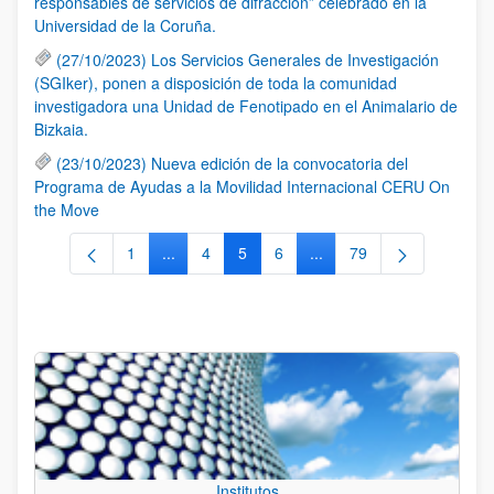
responsables de servicios de difracción” celebrado en la
Universidad de la Coruña.
(27/10/2023) Los Servicios Generales de Investigación
(SGIker), ponen a disposición de toda la comunidad
investigadora una Unidad de Fenotipado en el Animalario de
Bizkaia.
(23/10/2023) Nueva edición de la convocatoria del
Programa de Ayudas a la Movilidad Internacional CERU On
the Move
1
...
4
5
6
...
79
Página
Páginas intermedias Use TAB para desplazars
Página
Página
Página
Páginas intermedias Use
Página
Institutos