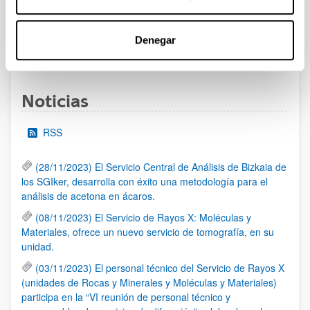
al 30/07/2026 (ambos incluídos)
Denegar
1
2
3
...
95
Página
Página
Página
Páginas intermedias Use TAB 
Página
Noticias
RSS
(28/11/2023) El Servicio Central de Análisis de Bizkaia de
los SGIker, desarrolla con éxito una metodología para el
análisis de acetona en ácaros.
(08/11/2023) El Servicio de Rayos X: Moléculas y
Materiales, ofrece un nuevo servicio de tomografía, en su
unidad.
(03/11/2023) El personal técnico del Servicio de Rayos X
(unidades de Rocas y Minerales y Moléculas y Materiales)
participa en la “VI reunión de personal técnico y