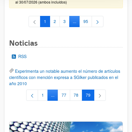
al 30/07/2026 (ambos incluídos)
1
2
3
...
95
Página
Página
Página
Páginas intermedias Use TAB 
Página
Noticias
RSS
Experimenta un notable aumento el número de artículos
científicos con mención expresa a SGIker publicados en el
año 2010
1
...
77
78
79
Página
Páginas intermedias Use TAB para despla
Página
Página
Página