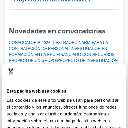
Novedades en convocatorias
CONVOCATORIA 2026- I EXTRAORDINARIA PARA LA
CONTRATACIÓN DE PERSONAL INVESTIGADOR EN
FORMACIÓN EN LA EHU FINANCIADO CON RECURSOS
PROPIOS DE UN GRUPO/PROYECTO DE INVESTIGACIÓN
Abierto el plazo de presentación: 07/08/2026 - 14/08/2026
ABIERTO EL PLAZO DE PRESENTACIÓN DE SOLICITUDES
HASTA EL 14/08/2026
Esta página web usa cookies
Ayudas para financiación de la adquisición y renovación de
infraestructura científica y fondos bibliográficos en la
Las cookies de este sitio web se usan para personalizar
UPV/EHU 2026
el contenido y los anuncios, ofrecer funciones de redes
Trámite abierto
sociales y analizar el tráfico. Además, compartimos
información sobre el uso que haga del sitio web con
25/03/2026: Corrección de errores del listado provisional de
solicitudes admitidas y excluidas. 23/03/2026: Relación
nuestros partners de redes sociales, publicidad y análisis