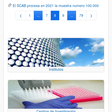
El SCAB procesa en 2021 la muestra numero 100.000
1
...
7
8
9
...
79
Página
Páginas intermedias Use TAB para desplazars
Página
Página
Página
Páginas intermedias Use
Página
Institutos
Centros de Investigación