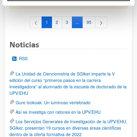
al 30/07/2026 (ambos incluídos)
1
2
3
...
95
Página
Página
Página
Páginas intermedias Use TAB 
Página
Noticias
RSS
La Unidad de Cienciometria de SGIker imparte la V
edición del curso “primeros pasos en la carrera
investigadora” al alumnado de la escuela de doctorado de la
UPV/EHU
Gure txokoak: Un luminoso vertebrado
Así se investiga con ratones en la UPV/EHU
Los Servicios Generales de Investigación de la UPV/EHU,
SGIker, presentan 19 cursos en diversas áreas científicas
dentro de la oferta formativa de 2022