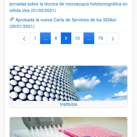
jornadas sobre la técnica de microscopía holotomográfica en
célula viva (01/02/2021)
Aprobada la nueva Carta de Servicios de los SGIker
(26/01/2021)
1
...
8
9
10
...
79
Página
Páginas intermedias Use TAB para desplazarse
Página
Página
Página
Páginas intermedias Use
Página
Institutos