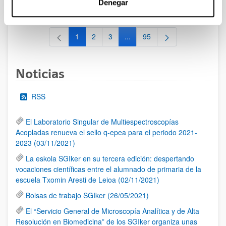
Denegar
al 30/07/2026 (ambos incluídos)
1
2
3
...
95
Página
Página
Página
Páginas intermedias Use TAB 
Página
Noticias
RSS
El Laboratorio Singular de Multiespectroscopías
Acopladas renueva el sello q-epea para el periodo 2021-
2023 (03/11/2021)
La eskola SGIker en su tercera edición: despertando
vocaciones científicas entre el alumnado de primaria de la
escuela Txomin Aresti de Leioa (02/11/2021)
Bolsas de trabajo SGIker (26/05/2021)
El “Servicio General de Microscopía Analítica y de Alta
Resolución en Biomedicina” de los SGIker organiza unas