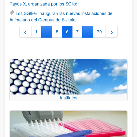
Rayos X, organizada por los SGIker
Los SGIker inauguran las nuevas instalaciones del
Animalario del Campus de Bizkaia
1
...
5
6
7
...
79
Página
Páginas intermedias Use TAB para desplazars
Página
Página
Página
Páginas intermedias Use
Página
Institutos