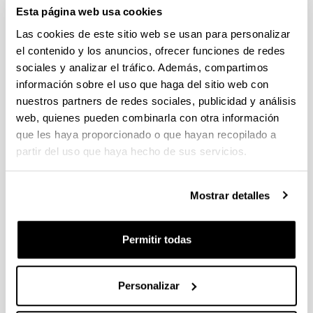
individuales 14/09/2026, propuestas coordinadas 11/09/2026
Esta página web usa cookies
Las cookies de este sitio web se usan para personalizar
FUNDACION LA CAIXA JUNIOR LEADER RETAINING
PROGRAMME 2027
el contenido y los anuncios, ofrecer funciones de redes
Trámite abierto
sociales y analizar el tráfico. Además, compartimos
información sobre el uso que haga del sitio web con
CONVOCATORIA PARA LA CONTRATACIÓN DE
PERSONAL INVESTIGADOR DOCTOR EN LA UPV/EHU
nuestros partners de redes sociales, publicidad y análisis
(2026)
web, quienes pueden combinarla con otra información
Trámite abierto (Plazo de presentación de solicitudes: 03/06/2026 -
que les haya proporcionado o que hayan recopilado a
25/06/2026 23:59)
partir del uso que haya hecho de sus servicios.
16/07/2026: Listado provisional de solicitudes admitidas y
excluidas para evaluación. Plazo alegaciones: del 17/07/2026
al 30/07/2026 (ambos incluídos)
Mostrar detalles
CONVOCATORIA 2026-I PARA LA CONTRATACIÓN DE
PERSONAL INVESTIGADOR EN FORMACIÓN EN LA EHU
Permitir todas
FINANCIADO CON RECURSOS PROPIOS DE UN
GRUPO/PROYECTO DE INVESTIGACIÓN
Personalizar
09/07/2026: Fase 2. Resolución Definitiva de concedidos y
denegados