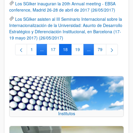
Los SGIker inauguran la 20th Annual meeting - EBSA
conference, Madrid 26-28 de abril de 2017 (26/05/2017)
Los SGIker asisten al III Seminario Internacional sobre la
Internacionalización de la Universidad: Asunto de Desarrollo
Estratégico y Diferenciación Institucional, en Barcelona (17-
19 mayo 2017) (26/05/2017)
1
...
17
18
19
...
79
Página
Páginas intermedias Use TAB para desplazarse.
Página
Página
Página
Páginas intermedias Us
Página
Institutos