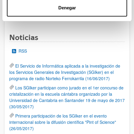
Denegar
1
2
3
...
95
Página
Página
Página
Páginas intermedias Use TAB 
Página
Noticias
RSS
El Servicio de Informática aplicada a la investigación de
los Servicios Generales de Investigación (SGIker) en el
programa de radio Norteko Ferrokarrila (16/06/2017)
Los SGIker participan como jurado en el 1er concurso de
cristalización en la escuela cántabra organizado por la
Universidad de Cantabria en Santander 19 de mayo de 2017
(30/05/2017)
Primera participación de los SGIker en el evento
internacional sobre la difusión científica "Pint of Science"
(26/05/2017)