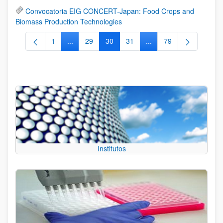
Convocatoria EIG CONCERT-Japan: Food Crops and
Biomass Production Technologies
1
...
29
30
31
...
79
Página
Páginas intermedias Use TAB para desplazarse.
Página
Página
Página
Páginas intermedias Us
Página
Institutos