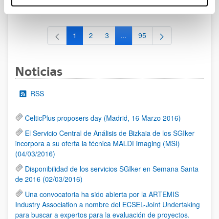
al 30/07/2026 (ambos incluídos)
1
2
3
...
95
Página
Página
Página
Páginas intermedias Use TAB 
Página
Noticias
RSS
CelticPlus proposers day (Madrid, 16 Marzo 2016)
El Servicio Central de Análisis de Bizkaia de los SGIker
incorpora a su oferta la técnica MALDI Imaging (MSI)
(04/03/2016)
Disponibilidad de los servicios SGIker en Semana Santa
de 2016 (02/03/2016)
Una convocatoria ha sido abierta por la ARTEMIS
Industry Association a nombre del ECSEL-Joint Undertaking
para buscar a expertos para la evaluación de proyectos.