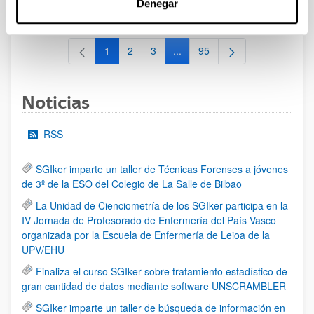
Denegar
al 30/07/2026 (ambos incluídos)
1
2
3
...
95
Página
Página
Página
Páginas intermedias Use TAB 
Página
Noticias
RSS
SGIker imparte un taller de Técnicas Forenses a jóvenes
de 3º de la ESO del Colegio de La Salle de Bilbao
La Unidad de Cienciometría de los SGIker participa en la
IV Jornada de Profesorado de Enfermería del País Vasco
organizada por la Escuela de Enfermería de Leioa de la
UPV/EHU
Finaliza el curso SGIker sobre tratamiento estadístico de
gran cantidad de datos mediante software UNSCRAMBLER
SGIker imparte un taller de búsqueda de información en