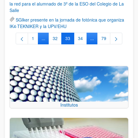
la red para el alumnado de 3º de la ESO del Colegio de La
Salle
SGIker presente en la jornada de fotónica que organiza
IK4-TEKNIKER y la UPV/EHU
1
...
32
33
34
...
79
Página
Páginas intermedias Use TAB para desplazarse.
Página
Página
Página
Páginas intermedias Us
Página
Institutos