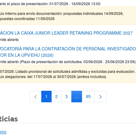
erto el plazo de presentación: 01/07/2026 - 16/09/2026 13:00
zo interno para envío documentación: propuestas individuales 14/09/2026,
opuestas coordinadas 11/09/2026
ACION LA CAIXA JUNIOR LEADER RETAINING PROGRAMME 2027
mite abierto
OCATORIA PARA LA CONTRATACIÓN DE PERSONAL INVESTIGAD
OR EN LA UPV/EHU (2026)
mite abierto (Plazo de presentación de solicitudes: 03/06/2026 - 25/06/2026 23:59)
07/2026: Listado provisional de solicitudes admitidas y excluidas para evaluación.
zo alegaciones: del 17/07/2026 al 30/07/2026 (ambos incluídos)
1
2
3
...
95
Página
Página
Página
Páginas intermedias Use TAB 
Página
icias
RSS