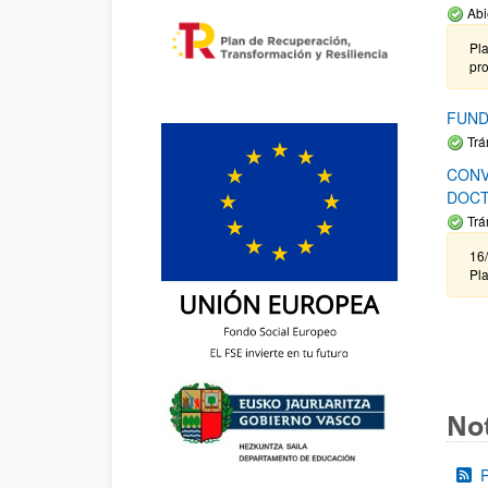
Abi
Pla
pr
FUND
Trá
CONV
DOCT
Trá
16/
Pla
Not