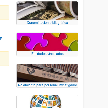
Denominación bibliográfica
OR
Entidades vinculadas
para desplazarse.
Alojamiento para personal investigador