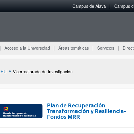
Campus de Álava
Campus de
Acceso a la Universidad
Áreas temáticas
Servicios
Direct
EHU
Vicerrectorado de Investigación
Plan de Recuperación
Transformación y Resiliencia-
Fondos MRR
ar subpáginas