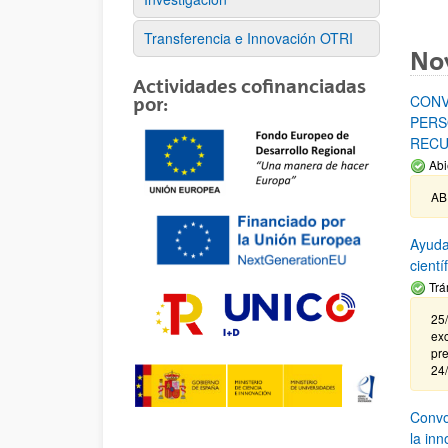
Transferencia e Innovación OTRI
No
Actividades cofinanciadas
CONV
por:
PERS
RECU
Abi
AB
Ayuda
cient
Trá
25/
exc
pre
24
Convoc
la in