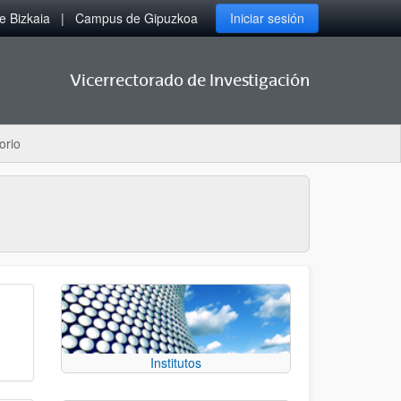
 Bizkaia
Campus de Gipuzkoa
Iniciar sesión
Vicerrectorado de Investigación
orio
Institutos