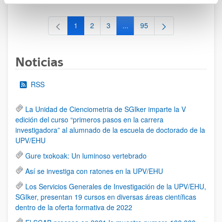
1
2
3
...
95
Página
Página
Página
Páginas intermedias Use TAB 
Página
Noticias
RSS
La Unidad de Cienciometria de SGIker imparte la V
edición del curso “primeros pasos en la carrera
investigadora” al alumnado de la escuela de doctorado de la
UPV/EHU
Gure txokoak: Un luminoso vertebrado
Así se investiga con ratones en la UPV/EHU
Los Servicios Generales de Investigación de la UPV/EHU,
SGIker, presentan 19 cursos en diversas áreas científicas
dentro de la oferta formativa de 2022