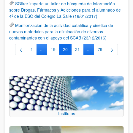
SGIker imparte un taller de búsqueda de información
sobre Drogas, Fármacos y Adicciones para el alumnado de
4º de la ESO del Colegio La Salle (16/01/2017)
Monitorización de la actividad catalítica y cinética de
nuevos materiales para la eliminación de diversos
contaminantes con el apoyo del SCAB (23/12/2016)
1
...
19
20
21
...
79
Página
Páginas intermedias Use TAB para desplazarse.
Página
Página
Página
Páginas intermedias Us
Página
Institutos