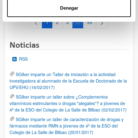
al 30/07/2026 (ambos incluídos)
Denegar
1
2
3
...
95
Página
Página
Página
Páginas intermedias Use TAB 
Página
Noticias
RSS
SGIker imparte un Taller de iniciación a la actividad
investigadora al alumnado de la Escuela de Doctorado de la
UPV/EHU (16/02/2017)
SGIker imparte un taller sobre ¿Complementos
vitamínicos estimulantes o drogas "alegales"? a jóvenes de
4º de la ESO del Colegio de La Salle de Bilbao (02/02/2017)
SGIker imparte un taller de caracterización de drogas y
fármacos mediante RMN a jóvenes de 4º de la ESO del
Colegio de La Salle de Bilbao (25/01/2017)