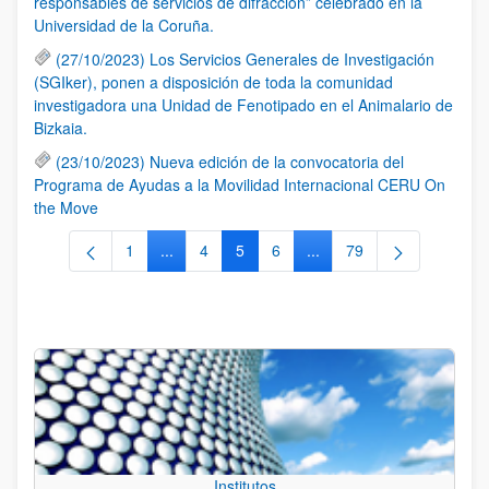
responsables de servicios de difracción” celebrado en la
Universidad de la Coruña.
(27/10/2023) Los Servicios Generales de Investigación
(SGIker), ponen a disposición de toda la comunidad
investigadora una Unidad de Fenotipado en el Animalario de
Bizkaia.
(23/10/2023) Nueva edición de la convocatoria del
Programa de Ayudas a la Movilidad Internacional CERU On
the Move
1
...
4
5
6
...
79
Página
Páginas intermedias Use TAB para desplazars
Página
Página
Página
Páginas intermedias Use
Página
Institutos