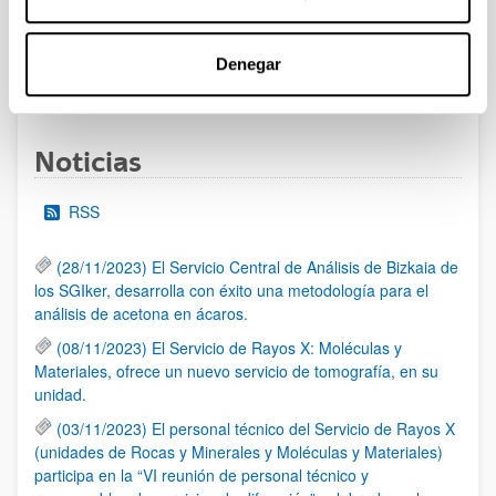
al 30/07/2026 (ambos incluídos)
Denegar
1
2
3
...
95
Página
Página
Página
Páginas intermedias Use TAB 
Página
Noticias
RSS
(28/11/2023) El Servicio Central de Análisis de Bizkaia de
los SGIker, desarrolla con éxito una metodología para el
análisis de acetona en ácaros.
(08/11/2023) El Servicio de Rayos X: Moléculas y
Materiales, ofrece un nuevo servicio de tomografía, en su
unidad.
(03/11/2023) El personal técnico del Servicio de Rayos X
(unidades de Rocas y Minerales y Moléculas y Materiales)
participa en la “VI reunión de personal técnico y