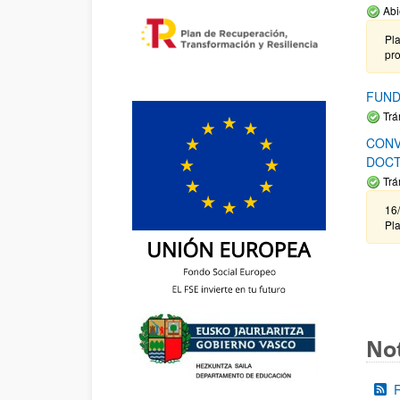
Abi
Pla
pr
FUND
Trá
CONV
DOCT
Trá
16/
Pla
Not