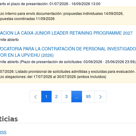
erto el plazo de presentación: 01/07/2026 - 16/09/2026 13:00
zo interno para envío documentación: propuestas individuales 14/09/2026,
opuestas coordinadas 11/09/2026
ACION LA CAIXA JUNIOR LEADER RETAINING PROGRAMME 2027
mite abierto
OCATORIA PARA LA CONTRATACIÓN DE PERSONAL INVESTIGAD
OR EN LA UPV/EHU (2026)
mite abierto (Plazo de presentación de solicitudes: 03/06/2026 - 25/06/2026 23:59)
07/2026: Listado provisional de solicitudes admitidas y excluidas para evaluación.
zo alegaciones: del 17/07/2026 al 30/07/2026 (ambos incluídos)
1
2
3
...
95
Página
Página
Página
Páginas intermedias Use TAB 
Página
icias
RSS