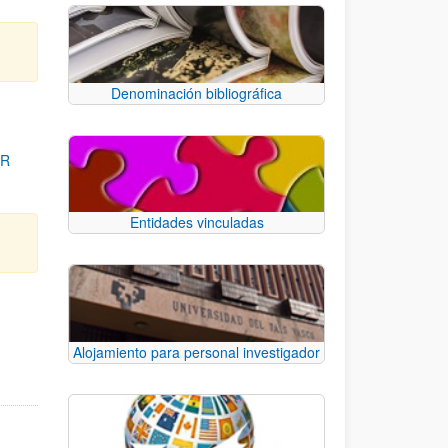
Denominación bibliográfica
OR
Entidades vinculadas
para desplazarse.
Alojamiento para personal investigador