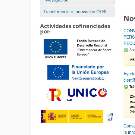
Transferencia e Innovación OTRI
No
Actividades cofinanciadas
CONV
por:
PERS
RECU
Abi
AB
Ayuda
cient
Trá
25/
exc
pre
24
Convoc
la in