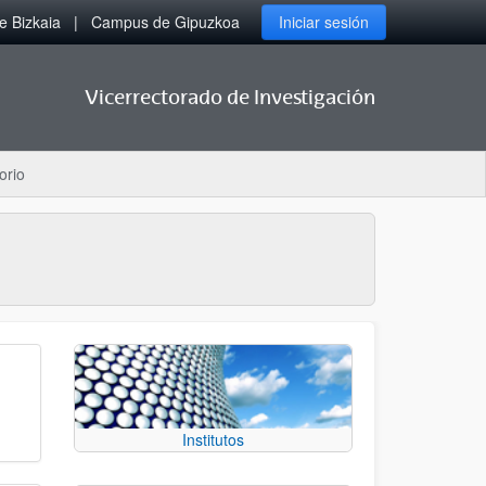
 Bizkaia
Campus de Gipuzkoa
Iniciar sesión
Vicerrectorado de Investigación
orio
Institutos