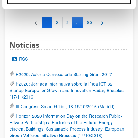
al 30/07/2026 (ambos incluídos)
1
2
3
...
95
Página
Página
Página
Páginas intermedias Use TAB 
Página
Noticias
RSS
H2020: Abierta Convocatoria Starting Grant 2017
H2020: Jornada Informativa sobre la línea ICT 32:
Startup Europe for Growth and Innovation Radar, Bruselas
(17/11/2016)
III Congreso Smart Grids , 18-19/10/2016 (Madrid)
Horizon 2020 Information Day on the Research Public-
Private Partnerships (Factories of the Future; Energy-
efficient Buildings; Sustainable Process Industry; European
Green Vehicles Initiative) Bruselas (14/10/2016)