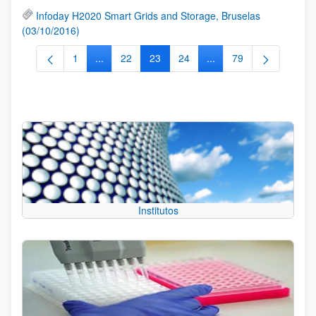
Infoday H2020 Smart Grids and Storage, Bruselas
(03/10/2016)
1
...
22
23
24
...
79
Página
Páginas intermedias Use TAB para desplazarse.
Página
Página
Página
Páginas intermedias Us
Página
Institutos