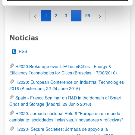
1
2
3
...
95
Página
Página
Página
Páginas intermedias Use TAB 
Página
Noticias
RSS
H2020 Brokerage event: E²Tech4Cities - Energy &
Efficiency Technologies for Cities (Bruselas, 17/06/2016)
H2020: European Conference on Industrial Technologies
2016 (Amsterdam, 22-24 June 2016)
Spain - France Seminar on R&D in the domain of Smart
Grids and Storage (Madrid, 29 Junio 2016)
H2020: Jornada nacional Reto 6 "Europa en un mundo
cambiante: sociedades inclusivas, innovadoras y reflexivas"
H2020- Secure Societies: Jornada de apoyo a la