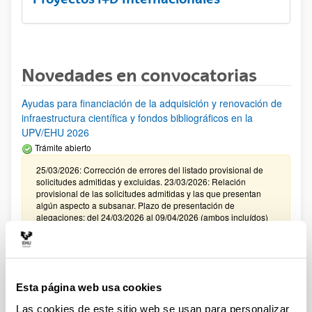
Novedades en convocatorias
Ayudas para financiación de la adquisición y renovación de
infraestructura científica y fondos bibliográficos en la
UPV/EHU 2026
Trámite abierto
25/03/2026: Corrección de errores del listado provisional de
solicitudes admitidas y excluidas. 23/03/2026: Relación
provisional de las solicitudes admitidas y las que presentan
algún aspecto a subsanar. Plazo de presentación de
alegaciones: del 24/03/2026 al 09/04/2026 (ambos incluídos)
Convocatoria de ayudas para el fomento de la cultura
científica, tecnológica y de la innovación (FECYT) 2026
Abierto el plazo de presentación: 01/07/2026 - 16/09/2026 13:00
Esta página web usa cookies
Plazo interno para envío documentación: propuestas
Las cookies de este sitio web se usan para personalizar