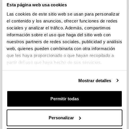
individuales 14/09/2026, propuestas coordinadas 11/09/2026
Esta página web usa cookies
Las cookies de este sitio web se usan para personalizar
FUNDACION LA CAIXA JUNIOR LEADER RETAINING
PROGRAMME 2027
el contenido y los anuncios, ofrecer funciones de redes
Trámite abierto
sociales y analizar el tráfico. Además, compartimos
información sobre el uso que haga del sitio web con
CONVOCATORIA PARA LA CONTRATACIÓN DE
PERSONAL INVESTIGADOR DOCTOR EN LA UPV/EHU
nuestros partners de redes sociales, publicidad y análisis
(2026)
web, quienes pueden combinarla con otra información
Trámite abierto (Plazo de presentación de solicitudes: 03/06/2026 -
que les haya proporcionado o que hayan recopilado a
25/06/2026 23:59)
partir del uso que haya hecho de sus servicios.
16/07/2026: Listado provisional de solicitudes admitidas y
excluidas para evaluación. Plazo alegaciones: del 17/07/2026
al 30/07/2026 (ambos incluídos)
Mostrar detalles
CONVOCATORIA 2026-I PARA LA CONTRATACIÓN DE
PERSONAL INVESTIGADOR EN FORMACIÓN EN LA EHU
Permitir todas
FINANCIADO CON RECURSOS PROPIOS DE UN
GRUPO/PROYECTO DE INVESTIGACIÓN
Personalizar
09/07/2026: Fase 2. Resolución Definitiva de concedidos y
denegados