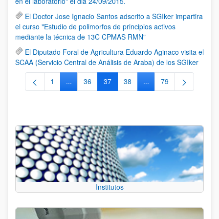
en el laboratorio" el dia 24/09/2015.
El Doctor Jose Ignacio Santos adscrito a SGIker impartira
el curso "Estudio de polimorfos de principios activos
mediante la técnica de 13C CPMAS RMN"
El Diputado Foral de Agricultura Eduardo Aginaco visita el
SCAA (Servicio Central de Análisis de Araba) de los SGIker
1
...
36
37
38
...
79
Página
Páginas intermedias Use TAB para desplazarse.
Página
Página
Página
Páginas intermedias Us
Página
Institutos