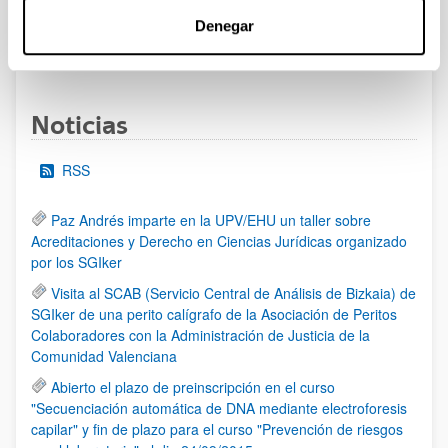
Denegar
1
2
3
...
95
Página
Página
Página
Páginas intermedias Use TAB 
Página
Noticias
RSS
Paz Andrés imparte en la UPV/EHU un taller sobre
Acreditaciones y Derecho en Ciencias Jurídicas organizado
por los SGIker
Visita al SCAB (Servicio Central de Análisis de Bizkaia) de
SGIker de una perito calígrafo de la Asociación de Peritos
Colaboradores con la Administración de Justicia de la
Comunidad Valenciana
Abierto el plazo de preinscripción en el curso
"Secuenciación automática de DNA mediante electroforesis
capilar" y fin de plazo para el curso "Prevención de riesgos