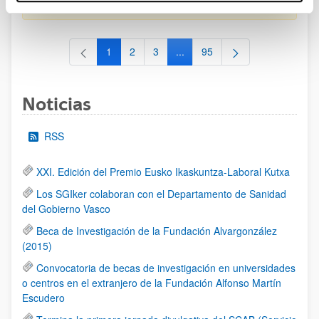
al 30/07/2026 (ambos incluídos)
1
2
3
...
95
Página
Página
Página
Páginas intermedias Use TAB 
Página
Noticias
RSS
XXI. Edición del Premio Eusko Ikaskuntza-Laboral Kutxa
Los SGIker colaboran con el Departamento de Sanidad
del Gobierno Vasco
Beca de Investigación de la Fundación Alvargonzález
(2015)
Convocatoria de becas de investigación en universidades
o centros en el extranjero de la Fundación Alfonso Martín
Escudero