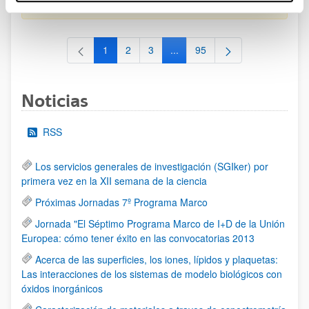
al 30/07/2026 (ambos incluídos)
1
2
3
...
95
Página
Página
Página
Páginas intermedias Use TAB 
Página
Noticias
RSS
Los servicios generales de investigación (SGIker) por
primera vez en la XII semana de la ciencia
Próximas Jornadas 7º Programa Marco
Jornada "El Séptimo Programa Marco de I+D de la Unión
Europea: cómo tener éxito en las convocatorias 2013
Acerca de las superficies, los iones, lípidos y plaquetas:
Las interacciones de los sistemas de modelo biológicos con
óxidos inorgánicos