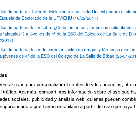
Iker imparte un Taller de iniciación a la actividad investigadora al alu
 Escuela de Doctorado de la UPV/EHU (16/02/2017)
Iker imparte un taller sobre ¿Complementos vitamínicos estimulantes 
s "alegales"? a jóvenes de 4º de la ESO del Colegio de La Salle de Bil
2/2017)
Iker imparte un taller de caracterización de drogas y fármacos median
 jóvenes de 4º de la ESO del Colegio de La Salle de Bilbao (25/01/20
Iker imparte un taller de búsqueda de información sobre Drogas, Fár
cciones para el alumnado de 4º de la ESO del Colegio La Salle (16/01/
ies
nitorización de la actividad catalítica y cinética de nuevos materiales p
web se usan para personalizar el contenido y los anuncios, ofrec
nación de diversos contaminantes con el apoyo del SCAB (23/12/2016)
el tráfico. Además, compartimos información sobre el uso que ha
1
...
19
20
21
...
79
edes sociales, publicidad y análisis web, quienes pueden combin
Página
Páginas intermedias Use TAB para desplazarse.
Página
Página
Página
Páginas intermedias Us
Página
proporcionado o que hayan recopilado a partir del uso que haya
pa
Ayuda