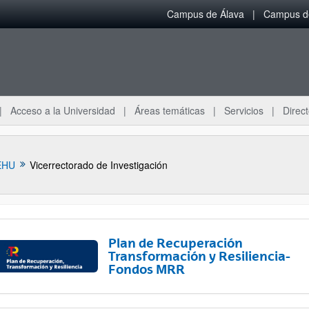
Campus de Álava
Campus de
Acceso a la Universidad
Áreas temáticas
Servicios
Direct
EHU
Vicerrectorado de Investigación
Plan de Recuperación
Transformación y Resiliencia-
Fondos MRR
ar subpáginas