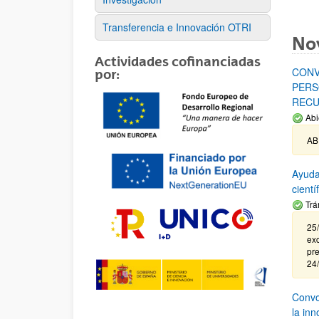
Transferencia e Innovación OTRI
No
Actividades cofinanciadas
CONV
por:
PERS
RECU
Abi
AB
Ayuda
cient
Trá
25/
exc
pre
24
Convoc
la in