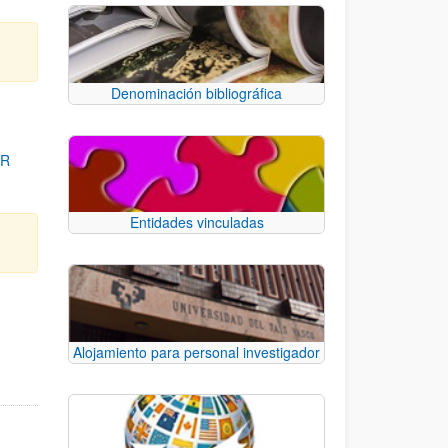
Denominación bibliográfica
OR
Entidades vinculadas
para desplazarse.
Alojamiento para personal investigador