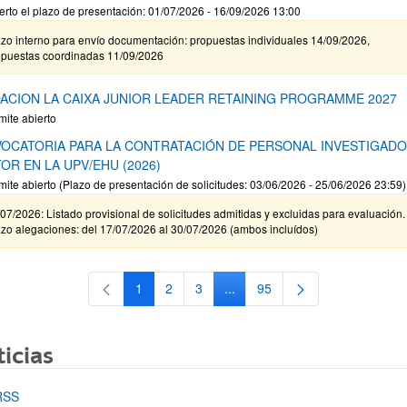
erto el plazo de presentación: 01/07/2026 - 16/09/2026 13:00
zo interno para envío documentación: propuestas individuales 14/09/2026,
opuestas coordinadas 11/09/2026
ACION LA CAIXA JUNIOR LEADER RETAINING PROGRAMME 2027
mite abierto
OCATORIA PARA LA CONTRATACIÓN DE PERSONAL INVESTIGAD
OR EN LA UPV/EHU (2026)
mite abierto (Plazo de presentación de solicitudes: 03/06/2026 - 25/06/2026 23:59)
07/2026: Listado provisional de solicitudes admitidas y excluidas para evaluación.
zo alegaciones: del 17/07/2026 al 30/07/2026 (ambos incluídos)
1
2
3
...
95
Página
Página
Página
Páginas intermedias Use TAB 
Página
icias
RSS