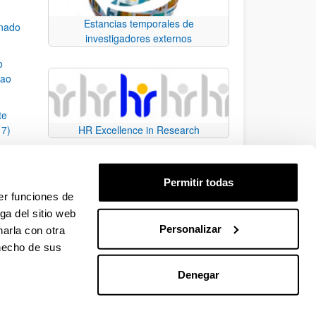
Estancias temporales de
mnado
investigadores externos
o
bao
te
17)
HR Excellence in Research
macos
2017)
Permitir todas
ara la
er funciones de
ga del sitio web
Personalizar
arla con otra
e TAB para desplazarse.
 hecho de sus
Denegar
EHU