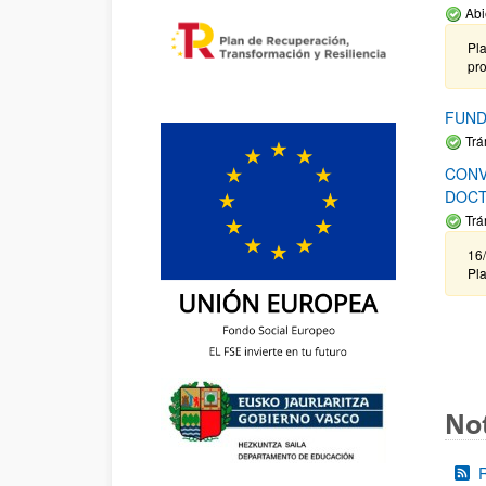
Abi
Pla
pr
FUND
Trá
CONV
DOCT
Trá
16/
Pla
Not