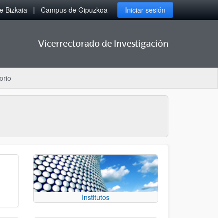
 Bizkaia
Campus de Gipuzkoa
Iniciar sesión
Vicerrectorado de Investigación
orio
Institutos