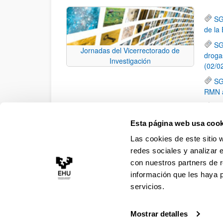
SG
de la
SG
Jornadas del Vicerrectorado de
droga
Investigación
(02/0
SG
RMN a
SG
y Adi
Esta página web usa cook
Mo
Las cookies de este sitio 
elimi
redes sociales y analizar 
con nuestros partners de r
información que les haya 
servicios.
Mostrar detalles
Accesibilidad
Información legal
Contacto
Ma