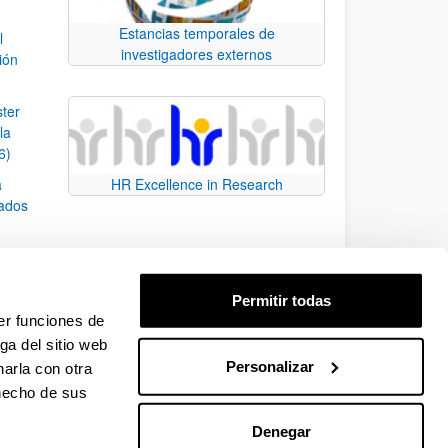
Estancias temporales de
l
investigadores externos
ión
ster
la
6)
a
HR Excellence in Research
rados
sobre
Permitir todas
er funciones de
ga del sitio web
Personalizar
arla con otra
e TAB para desplazarse.
 hecho de sus
Denegar