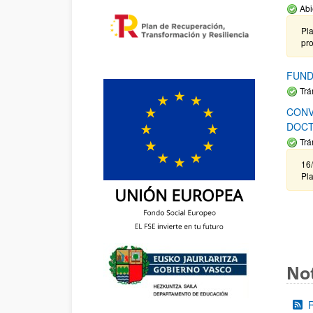
Abi
Pla
pr
FUND
Trá
CONV
DOCT
Trá
16/
Pla
Not