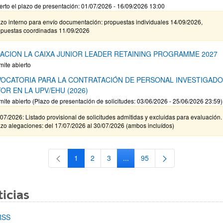
erto el plazo de presentación: 01/07/2026 - 16/09/2026 13:00
zo interno para envío documentación: propuestas individuales 14/09/2026,
opuestas coordinadas 11/09/2026
ACION LA CAIXA JUNIOR LEADER RETAINING PROGRAMME 2027
mite abierto
OCATORIA PARA LA CONTRATACIÓN DE PERSONAL INVESTIGAD
OR EN LA UPV/EHU (2026)
mite abierto (Plazo de presentación de solicitudes: 03/06/2026 - 25/06/2026 23:59)
07/2026: Listado provisional de solicitudes admitidas y excluidas para evaluación.
zo alegaciones: del 17/07/2026 al 30/07/2026 (ambos incluídos)
1
2
3
...
95
Página
Página
Página
Páginas intermedias Use TAB 
Página
icias
RSS