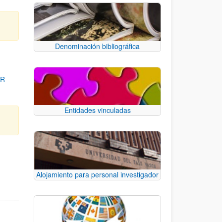
Denominación bibliográfica
OR
Entidades vinculadas
para desplazarse.
Alojamiento para personal investigador