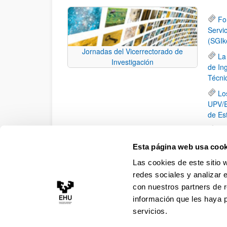
Fo
Servi
(SGIk
Jornadas del Vicerrectorado de
La
Investigación
de In
Técni
Lo
UPV/E
de Es
XV
El
Esta página web usa cook
la ide
Las cookies de este sitio 
inici
redes sociales y analizar 
con nuestros partners de r
información que les haya 
servicios.