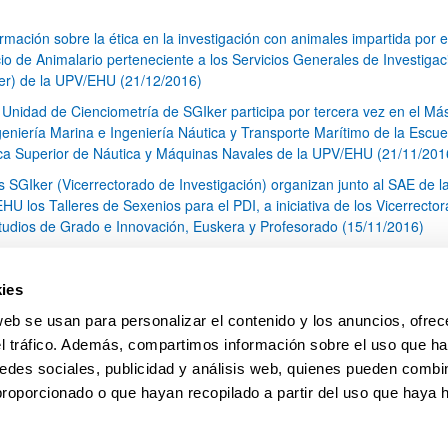
rmación sobre la ética en la investigación con animales impartida por e
cio de Animalario perteneciente a los Servicios Generales de Investigac
er) de la UPV/EHU (21/12/2016)
 Unidad de Cienciometría de SGIker participa por tercera vez en el Má
geniería Marina e Ingeniería Náutica y Transporte Marítimo de la Escue
ca Superior de Náutica y Máquinas Navales de la UPV/EHU (21/11/201
s SGIker (Vicerrectorado de Investigación) organizan junto al SAE de l
HU los Talleres de Sexenios para el PDI, a iniciativa de los Vicerrecto
tudios de Grado e Innovación, Euskera y Profesorado (15/11/2016)
II. Jornadas de Investigación (OSI Araba-UPV/EHU) (26/10/2016)
 SCAB (Servicio Central de Análisis de Bizkaia) colabora en un estudio 
ies
ntificación de disolventes inflamables utilizados en cocteles molotov de
web se usan para personalizar el contenido y los anuncios, ofrec
ación química (25/10/2016)
el tráfico. Además, compartimos información sobre el uso que ha
1
...
20
21
22
...
79
edes sociales, publicidad y análisis web, quienes pueden combin
Página
Páginas intermedias Use TAB para desplazarse.
Página
Página
Página
Páginas intermedias Us
Página
proporcionado o que hayan recopilado a partir del uso que haya