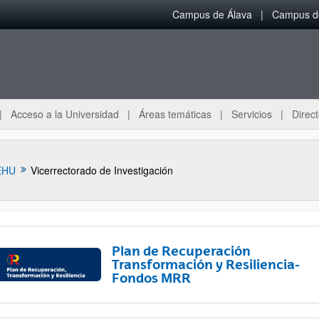
Campus de Álava
Campus de
Acceso a la Universidad
Áreas temáticas
Servicios
Direct
EHU
Vicerrectorado de Investigación
Plan de Recuperación
Transformación y Resiliencia-
Fondos MRR
ar subpáginas