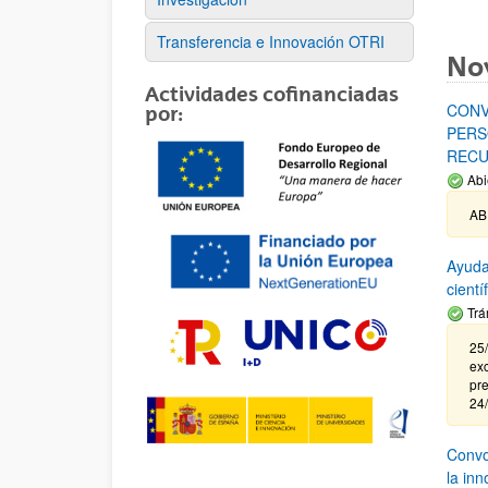
Transferencia e Innovación OTRI
No
Actividades cofinanciadas
CONV
por:
PERS
RECU
Abi
AB
Ayuda
cient
Trá
25/
exc
pre
24
Convoc
la in