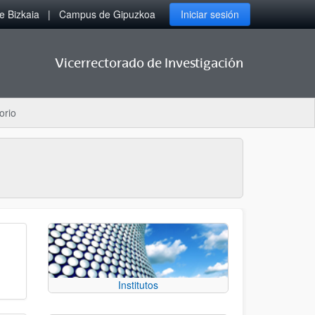
 Bizkaia
Campus de Gipuzkoa
Iniciar sesión
Vicerrectorado de Investigación
orio
Institutos