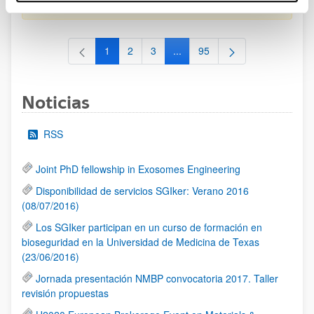
al 30/07/2026 (ambos incluídos)
1
2
3
...
95
Página
Página
Página
Páginas intermedias Use TAB 
Página
Noticias
RSS
Joint PhD fellowship in Exosomes Engineering
Disponibilidad de servicios SGIker: Verano 2016
(08/07/2016)
Los SGIker participan en un curso de formación en
bioseguridad en la Universidad de Medicina de Texas
(23/06/2016)
Jornada presentación NMBP convocatoria 2017. Taller
revisión propuestas