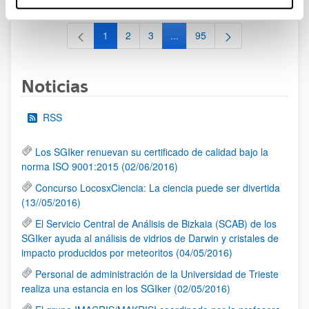
1
2
3
...
95
Página
Página
Página
Páginas intermedias Use TAB 
Página
Noticias
RSS
Los SGIker renuevan su certificado de calidad bajo la
norma ISO 9001:2015 (02/06/2016)
Concurso LocosxCiencia: La ciencia puede ser divertida
(13//05/2016)
El Servicio Central de Análisis de Bizkaia (SCAB) de los
SGIker ayuda al análisis de vidrios de Darwin y cristales de
impacto producidos por meteoritos (04/05/2016)
Personal de administración de la Universidad de Trieste
realiza una estancia en los SGIker (02/05/2016)