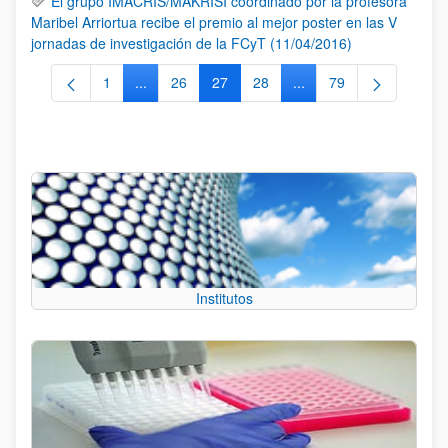
El grupo IMACRIS/MAKRISI coordinado por la profesora
Maribel Arriortua recibe el premio al mejor poster en las V
jornadas de investigación de la FCyT (11/04/2016)
1
...
26
27
28
...
79
Página
Páginas intermedias Use TAB para desplazarse.
Página
Página
Página
Páginas intermedias Us
Página
Institutos