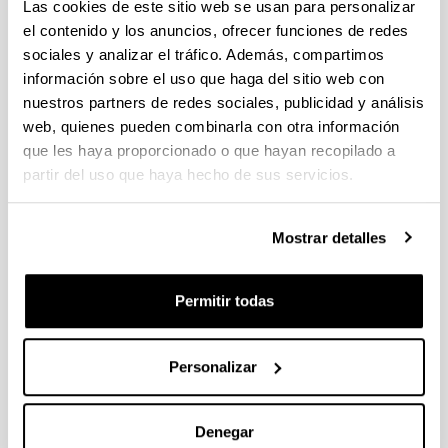
individuales 14/09/2026, propuestas coordinadas 11/09/2026
Las cookies de este sitio web se usan para personalizar
el contenido y los anuncios, ofrecer funciones de redes
FUNDACION LA CAIXA JUNIOR LEADER RETAINING
sociales y analizar el tráfico. Además, compartimos
PROGRAMME 2027
información sobre el uso que haga del sitio web con
Trámite abierto
nuestros partners de redes sociales, publicidad y análisis
CONVOCATORIA PARA LA CONTRATACIÓN DE
web, quienes pueden combinarla con otra información
PERSONAL INVESTIGADOR DOCTOR EN LA UPV/EHU
que les haya proporcionado o que hayan recopilado a
(2026)
partir del uso que haya hecho de sus servicios.
Trámite abierto (Plazo de presentación de solicitudes: 03/06/2026 -
25/06/2026 23:59)
Mostrar detalles
16/07/2026: Listado provisional de solicitudes admitidas y
excluidas para evaluación. Plazo alegaciones: del 17/07/2026
al 30/07/2026 (ambos incluídos)
Permitir todas
CONVOCATORIA 2026-I PARA LA CONTRATACIÓN DE
PERSONAL INVESTIGADOR EN FORMACIÓN EN LA EHU
FINANCIADO CON RECURSOS PROPIOS DE UN
Personalizar
GRUPO/PROYECTO DE INVESTIGACIÓN
09/07/2026: Fase 2. Resolución Definitiva de concedidos y
Denegar
denegados