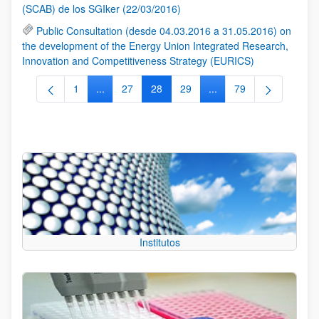
(SCAB) de los SGIker (22/03/2016)
Public Consultation (desde 04.03.2016 a 31.05.2016) on
the development of the Energy Union Integrated Research,
Innovation and Competitiveness Strategy (EURICS)
1
...
27
28
29
...
79
Página
Páginas intermedias Use TAB para desplazarse.
Página
Página
Página
Páginas intermedias Us
Página
Institutos