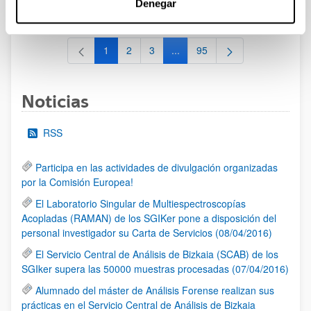
Denegar
al 30/07/2026 (ambos incluídos)
1
2
3
...
95
Página
Página
Página
Páginas intermedias Use TAB 
Página
Noticias
RSS
Participa en las actividades de divulgación organizadas
por la Comisión Europea!
El Laboratorio Singular de Multiespectroscopías
Acopladas (RAMAN) de los SGIKer pone a disposición del
personal investigador su Carta de Servicios (08/04/2016)
El Servicio Central de Análisis de Bizkaia (SCAB) de los
SGIker supera las 50000 muestras procesadas (07/04/2016)
Alumnado del máster de Análisis Forense realizan sus
prácticas en el Servicio Central de Análisis de Bizkaia