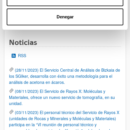
al 30/07/2026 (ambos incluídos)
Denegar
1
2
3
...
95
Página
Página
Página
Páginas intermedias Use TAB 
Página
Noticias
RSS
(28/11/2023) El Servicio Central de Análisis de Bizkaia de
los SGIker, desarrolla con éxito una metodología para el
análisis de acetona en ácaros.
(08/11/2023) El Servicio de Rayos X: Moléculas y
Materiales, ofrece un nuevo servicio de tomografía, en su
unidad.
(03/11/2023) El personal técnico del Servicio de Rayos X
(unidades de Rocas y Minerales y Moléculas y Materiales)
participa en la “VI reunión de personal técnico y