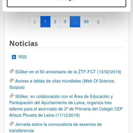
al 30/07/2026 (ambos incluídos)
1
2
3
...
95
Página
Página
Página
Páginas intermedias Use TAB 
Página
Noticias
RSS
SGIker en el 50 aniversario de la ZTF-FCT (13/02/2019)
Acceso a tablas de citas mundiales (Web Of Science,
Scopus)
SGIker, en colaboración con el Área de Educación y
Participación del Ayuntamiento de Leioa, organiza tres
talleres para el alumnado de 2º de Primaria del Colegio CEP
Artaza Pinueta de Leioa (11/12/2018)
Jornada sobre la convocatoria de sexenios de
transferencia