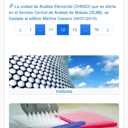
La unidad de Análisis Elemental (CHNSO) que se oferta
en el Servicio Central de Análisis de Bizkaia (SCAB), se
traslada al edificio Martina Casiano (09/01/2019)
1
...
11
12
13
...
79
Página
Páginas intermedias Use TAB para desplazarse.
Página
Página
Página
Páginas intermedias Us
Página
Institutos