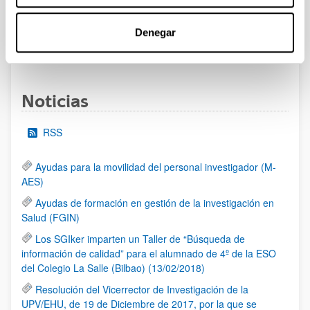
al 30/07/2026 (ambos incluídos)
Denegar
1
2
3
...
95
Página
Página
Página
Páginas intermedias Use TAB 
Página
Noticias
RSS
Ayudas para la movilidad del personal investigador (M-
AES)
Ayudas de formación en gestión de la investigación en
Salud (FGIN)
Los SGIker imparten un Taller de “Búsqueda de
información de calidad” para el alumnado de 4º de la ESO
del Colegio La Salle (Bilbao) (13/02/2018)
Resolución del Vicerrector de Investigación de la
UPV/EHU, de 19 de Diciembre de 2017, por la que se