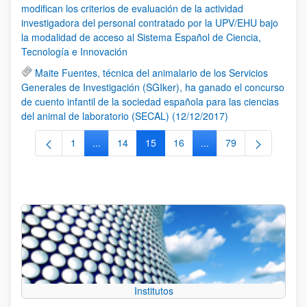
modifican los criterios de evaluación de la actividad
investigadora del personal contratado por la UPV/EHU bajo
la modalidad de acceso al Sistema Español de Ciencia,
Tecnología e Innovación
Maite Fuentes, técnica del animalario de los Servicios
Generales de Investigación (SGIker), ha ganado el concurso
de cuento infantil de la sociedad española para las ciencias
del animal de laboratorio (SECAL) (12/12/2017)
1
...
14
15
16
...
79
Página
Páginas intermedias Use TAB para desplazarse.
Página
Página
Página
Páginas intermedias Us
Página
Institutos