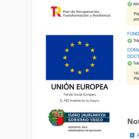
Abi
Pla
pr
FUND
Trá
CONV
DOCT
Trá
16/
Pla
Not