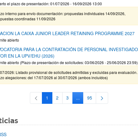
erto el plazo de presentación: 01/07/2026 - 16/09/2026 13:00
zo interno para envío documentación: propuestas individuales 14/09/2026,
opuestas coordinadas 11/09/2026
ACION LA CAIXA JUNIOR LEADER RETAINING PROGRAMME 2027
mite abierto
OCATORIA PARA LA CONTRATACIÓN DE PERSONAL INVESTIGAD
OR EN LA UPV/EHU (2026)
mite abierto (Plazo de presentación de solicitudes: 03/06/2026 - 25/06/2026 23:59)
07/2026: Listado provisional de solicitudes admitidas y excluidas para evaluación.
zo alegaciones: del 17/07/2026 al 30/07/2026 (ambos incluídos)
1
2
3
...
95
Página
Página
Página
Páginas intermedias Use TAB 
Página
icias
RSS