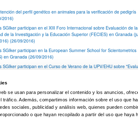
tención del perfil genético en animales para la verificación de pedigrís
0/2016)
s SGIker participan en el XIII Foro Internacional sobre Evaluación de la
ad de la Investigación y la Educación Superior (FECIES) en Granada (j
2016) (26/09/2016)
s SGIker participan en la European Summer School for Scientometrics
) en Granada (26/09/2016)
s SGIker participan en el Curso de Verano de la UPV/EHU sobre "Eval
actividad investigadora e iniciativas de apoyo al investigador" (26/09/2
 Servicio de Secuenciación y Genotipado de los Servicios Generales de
ies
tigación (SGIker) cumple con el acuerdo sobre acreditación y control d
web se usan para personalizar el contenido y los anuncios, ofrec
ad de la CNUFADN (19/09/2016)
el tráfico. Además, compartimos información sobre el uso que ha
1
...
21
22
23
...
79
edes sociales, publicidad y análisis web, quienes pueden combin
Página
Páginas intermedias Use TAB para desplazarse.
Página
Página
Página
Páginas intermedias Us
Página
proporcionado o que hayan recopilado a partir del uso que haya