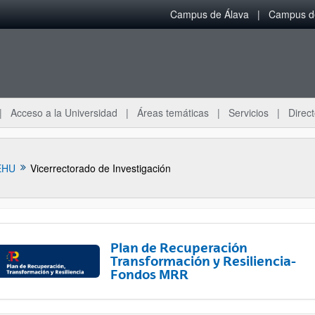
Campus de Álava
Campus de
Acceso a la Universidad
Áreas temáticas
Servicios
Direct
EHU
Vicerrectorado de Investigación
Plan de Recuperación
Transformación y Resiliencia-
Fondos MRR
ar subpáginas