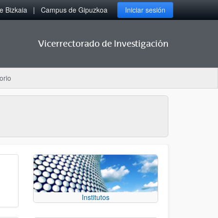
 Bizkaia
Campus de Gipuzkoa
Iniciar sesión
Vicerrectorado de Investigación
orio
Institutos