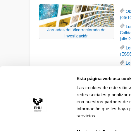
Ob
(05/1
Lo
Jornadas del Vicerrectorado de
Calid
Investigación
julio 
Lo
(ESSS
Lo
de la 
El
Esta página web usa cook
Inves
Las cookies de este sitio 
calid
redes sociales y analizar 
con nuestros partners de r
información que les haya 
servicios.