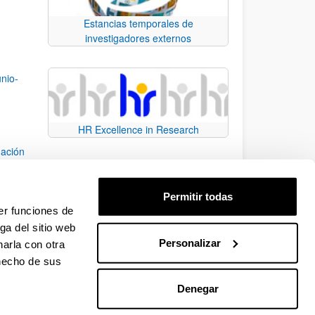
Estancias temporales de
investigadores externos
unio-
HR Excellence in Research
uación
016)
Permitir todas
e
er funciones de
ga del sitio web
Personalizar
arla con otra
e TAB para desplazarse.
 hecho de sus
Denegar