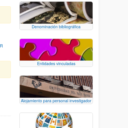
Denominación bibliográfica
OR
Entidades vinculadas
para desplazarse.
Alojamiento para personal investigador