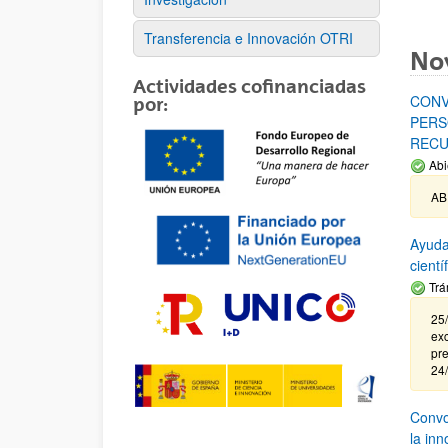
Transferencia e Innovación OTRI
No
Actividades cofinanciadas
CONV
por:
PERS
RECU
Abi
AB
Ayuda
cient
Trá
25/
exc
pre
24
Convoc
la in