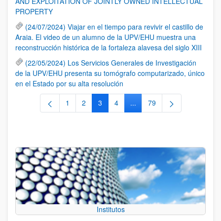
AND EXPLOITATION OF JOINTLY OWNED INTELLECTUAL
PROPERTY
(24/07/2024) Viajar en el tiempo para revivir el castillo de
Araia. El video de un alumno de la UPV/EHU muestra una
reconstrucción histórica de la fortaleza alavesa del siglo XIII
(22/05/2024) Los Servicios Generales de Investigación
de la UPV/EHU presenta su tomógrafo computarizado, único
en el Estado por su alta resolución
1
2
3
4
...
79
Página
Página
Página
Página
Páginas intermedias Use TA
Página
Institutos