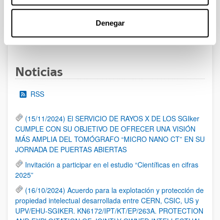
al 30/07/2026 (ambos incluídos)
Denegar
1
2
3
...
95
Página
Página
Página
Páginas intermedias Use TAB 
Página
Noticias
RSS
(15/11/2024) El SERVICIO DE RAYOS X DE LOS SGIker
CUMPLE CON SU OBJETIVO DE OFRECER UNA VISIÓN
MÁS AMPLIA DEL TOMÓGRAFO “MICRO NANO CT” EN SU
JORNADA DE PUERTAS ABIERTAS
Invitación a participar en el estudio “Científicas en cifras
2025”
(16/10/2024) Acuerdo para la explotación y protección de
propiedad intelectual desarrollada entre CERN, CSIC, US y
UPV/EHU-SGIKER. KN6172/IPT/KT/EP/263A. PROTECTION