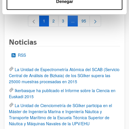
Denegar
al 30/07/2026 (ambos incluídos)
1
2
3
...
95
Página
Página
Página
Páginas intermedias Use TAB 
Página
Noticias
RSS
La Unidad de Espectrometría Atómica del SCAB (Servicio
Central de Análisis de Bizkaia) de los SGIker supera las
25000 muestras procesadas en 2015
Ikerbasque ha publicado el Informe sobre la Ciencia en
Euskadi 2015
La Unidad de Cienciometría de SGIker participa en el
Máster de Ingeniería Marina e Ingeniería Náutica y
Transporte Marítimo de la Escuela Técnica Superior de
Náutica y Máquinas Navales de la UPV/EHU