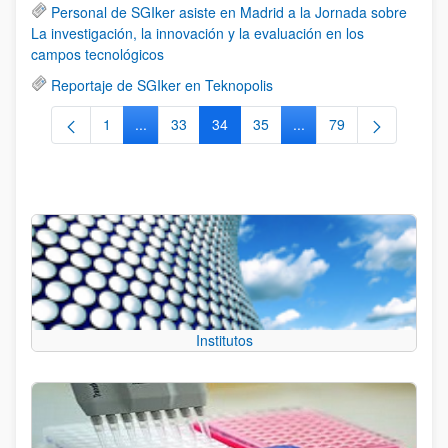
Personal de SGIker asiste en Madrid a la Jornada sobre
La investigación, la innovación y la evaluación en los
campos tecnológicos
Reportaje de SGIker en Teknopolis
1
...
33
34
35
...
79
Página
Páginas intermedias Use TAB para desplazarse.
Página
Página
Página
Páginas intermedias Us
Página
Institutos