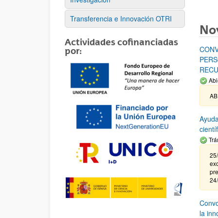
Transferencia e Innovación OTRI
No
Actividades cofinanciadas
CONV
por:
PERS
RECU
Abi
AB
Ayuda
cient
Trá
25/
exc
pre
24
Convoc
la in