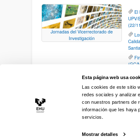
El
UPV/E
(22/1
Jornadas del Vicerrectorado de
Lo
Investigación
Calid
Santi
Fi
(GC/M
II
Esta página web usa cook
Pr
Las cookies de este sitio 
Arqui
redes sociales y analizar 
con nuestros partners de r
información que les haya 
servicios.
Mostrar detalles
Accesibilidad
Información legal
Contacto
Ma