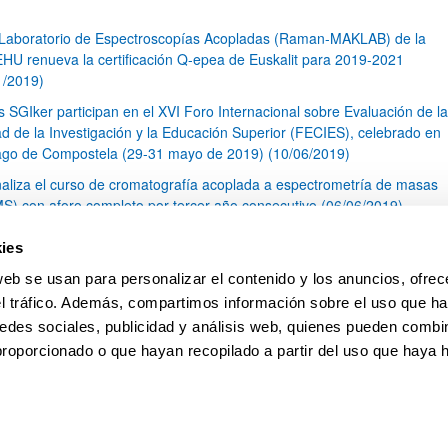
 Laboratorio de Espectroscopías Acopladas (Raman-MAKLAB) de la
HU renueva la certificación Q-epea de Euskalit para 2019-2021
1/2019)
s SGIker participan en el XVI Foro Internacional sobre Evaluación de la
ad de la Investigación y la Educación Superior (FECIES), celebrado en
ago de Compostela (29-31 mayo de 2019) (10/06/2019)
naliza el curso de cromatografía acoplada a espectrometría de masas
S) con aforo completo por tercer año consecutivo (06/06/2019)
I Concurso de Cristalización en la Escuela Cántabra (23/05/2019)
ies
óxima publicación de Acuerdos Marco en las áreas de Ingeniería y
web se usan para personalizar el contenido y los anuncios, ofrec
tectura y Arte y Humanidades.
el tráfico. Además, compartimos información sobre el uso que ha
1
...
10
11
12
...
79
edes sociales, publicidad y análisis web, quienes pueden combin
Página
Páginas intermedias Use TAB para desplazarse.
Página
Página
Página
Páginas intermedias Us
Página
proporcionado o que hayan recopilado a partir del uso que haya
pa
Ayuda