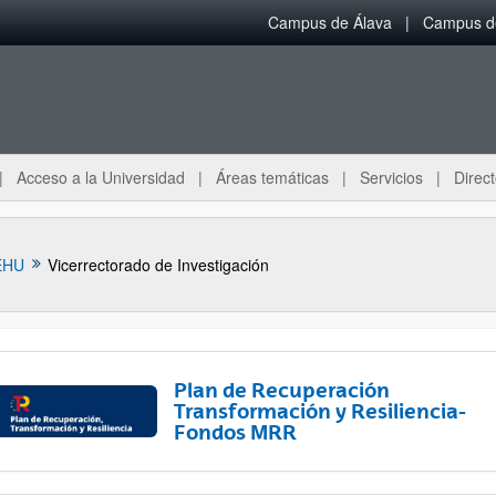
Campus de Álava
Campus de
Acceso a la Universidad
Áreas temáticas
Servicios
Direct
EHU
Vicerrectorado de Investigación
Plan de Recuperación
Transformación y Resiliencia-
Fondos MRR
ar subpáginas