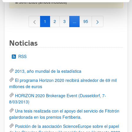
al 30/07/2026 (ambos incluídos)
1
2
3
...
95
Página
Página
Página
Páginas intermedias Use TAB 
Página
Noticias
RSS
2013, año mundial de la estadística
El programa Horizon 2020 recibirá alrededor de 69 mil
millones de euros
HORIZON 2020 Brokerage Event (Dusseldorf, 7-
8/03/2013)
Una tesis realizada con el apoyo del servicio de Fitotrón
galardonada en los premios Fertiberia.
Posición de la asociación ScienceEurope sobre el papel