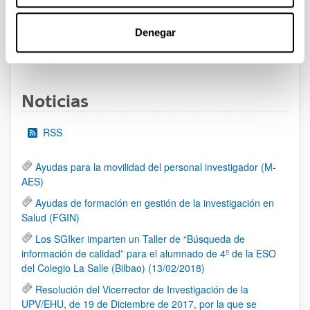
al 30/07/2026 (ambos incluídos)
Denegar
1
2
3
...
95
Página
Página
Página
Páginas intermedias Use TAB 
Página
Noticias
RSS
Ayudas para la movilidad del personal investigador (M-
AES)
Ayudas de formación en gestión de la investigación en
Salud (FGIN)
Los SGIker imparten un Taller de “Búsqueda de
información de calidad” para el alumnado de 4º de la ESO
del Colegio La Salle (Bilbao) (13/02/2018)
Resolución del Vicerrector de Investigación de la
UPV/EHU, de 19 de Diciembre de 2017, por la que se