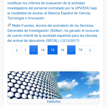
modifican los criterios de evaluación de la actividad
investigadora del personal contratado por la UPV/EHU bajo
la modalidad de acceso al Sistema Español de Ciencia,
Tecnología e Innovación
Maite Fuentes, técnica del animalario de los Servicios
Generales de Investigación (SGIker), ha ganado el concurso
de cuento infantil de la sociedad española para las ciencias
del animal de laboratorio (SECAL) (12/12/2017)
1
...
14
15
16
...
79
Página
Páginas intermedias Use TAB para desplazarse.
Página
Página
Página
Páginas intermedias Us
Página
Institutos