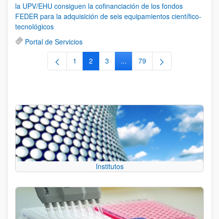
la UPV/EHU consiguen la cofinanciación de los fondos
FEDER para la adquisición de seis equipamientos científico-
tecnológicos
Portal de Servicios
1
2
3
...
79
Página
Página
Página
Páginas intermedias Use TAB 
Página
Institutos