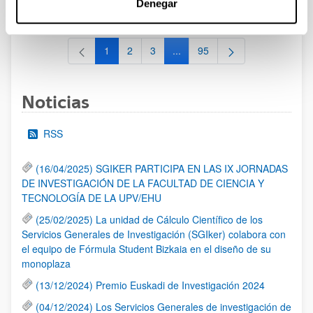
Denegar
al 30/07/2026 (ambos incluídos)
1
2
3
...
95
Página
Página
Página
Páginas intermedias Use TAB 
Página
Noticias
RSS
(16/04/2025) SGIKER PARTICIPA EN LAS IX JORNADAS
DE INVESTIGACIÓN DE LA FACULTAD DE CIENCIA Y
TECNOLOGÍA DE LA UPV/EHU
(25/02/2025) La unidad de Cálculo Científico de los
Servicios Generales de Investigación (SGIker) colabora con
el equipo de Fórmula Student Bizkaia en el diseño de su
monoplaza
(13/12/2024) Premio Euskadi de Investigación 2024
(04/12/2024) Los Servicios Generales de investigación de