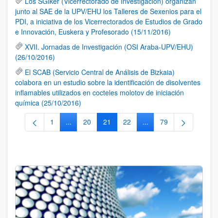
Los SGIker (Vicerrectorado de Investigación) organizan
junto al SAE de la UPV/EHU los Talleres de Sexenios para el
PDI, a iniciativa de los Vicerrectorados de Estudios de Grado
e Innovación, Euskera y Profesorado (15/11/2016)
XVII. Jornadas de Investigación (OSI Araba-UPV/EHU)
(26/10/2016)
El SCAB (Servicio Central de Análisis de Bizkaia)
colabora en un estudio sobre la identificación de disolventes
inflamables utilizados en cocteles molotov de iniciación
química (25/10/2016)
1
...
20
21
22
...
79
Página
Páginas intermedias Use TAB para desplazarse.
Página
Página
Página
Páginas intermedias Us
Página