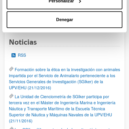
Personalizar
al 30/07/2026 (ambos incluídos)
Denegar
1
2
3
...
95
Página
Página
Página
Páginas intermedias Use TAB 
Página
Noticias
RSS
Formación sobre la ética en la investigación con animales
impartida por el Servicio de Animalario perteneciente a los
Servicios Generales de Investigación (SGIker) de la
UPV/EHU (21/12/2016)
La Unidad de Cienciometría de SGIker participa por
tercera vez en el Máster de Ingeniería Marina e Ingeniería
Náutica y Transporte Marítimo de la Escuela Técnica
Superior de Náutica y Máquinas Navales de la UPV/EHU
(21/11/2016)