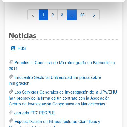
1
2
3
...
95
Página
Página
Página
Páginas intermedias Use TAB 
Página
Noticias
RSS
Premios III Concurso de Microfotografía en Biomedicina
2011
Encuentro Sectorial Universidad-Empresa sobre
inmigración
Los Servicios Generales de Investigación de la UPV/EHU
han promovido la firma de un contrato con la Asociación
Centro de Investigación Cooperativa en Nanociencias
Jornada FP7-PEOPLE
Especialización en Infraestructuras Científicas y