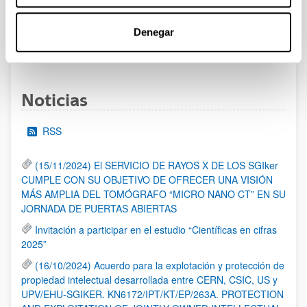
al 30/07/2026 (ambos incluídos)
Denegar
1
2
3
...
95
Página
Página
Página
Páginas intermedias Use TAB 
Página
Noticias
RSS
(15/11/2024) El SERVICIO DE RAYOS X DE LOS SGIker
CUMPLE CON SU OBJETIVO DE OFRECER UNA VISIÓN
MÁS AMPLIA DEL TOMÓGRAFO “MICRO NANO CT” EN SU
JORNADA DE PUERTAS ABIERTAS
Invitación a participar en el estudio “Científicas en cifras
2025”
(16/10/2024) Acuerdo para la explotación y protección de
propiedad intelectual desarrollada entre CERN, CSIC, US y
UPV/EHU-SGIKER. KN6172/IPT/KT/EP/263A. PROTECTION