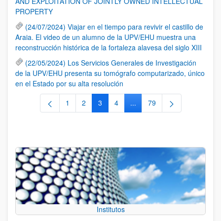
AND EXPLOITATION OF JOINTLY OWNED INTELLECTUAL
PROPERTY
(24/07/2024) Viajar en el tiempo para revivir el castillo de
Araia. El video de un alumno de la UPV/EHU muestra una
reconstrucción histórica de la fortaleza alavesa del siglo XIII
(22/05/2024) Los Servicios Generales de Investigación
de la UPV/EHU presenta su tomógrafo computarizado, único
en el Estado por su alta resolución
1
2
3
4
...
79
Página
Página
Página
Página
Páginas intermedias Use TA
Página
Institutos