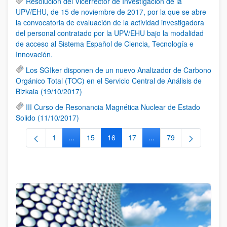
Resolución del Vicerrector de Investigación de la
UPV/EHU, de 15 de noviembre de 2017, por la que se abre
la convocatoria de evaluación de la actividad investigadora
del personal contratado por la UPV/EHU bajo la modalidad
de acceso al Sistema Español de Ciencia, Tecnología e
Innovación.
Los SGIker disponen de un nuevo Analizador de Carbono
Orgánico Total (TOC) en el Servicio Central de Análisis de
Bizkaia (19/10/2017)
III Curso de Resonancia Magnética Nuclear de Estado
Solido (11/10/2017)
1
...
15
16
17
...
79
Página
Páginas intermedias Use TAB para desplazarse.
Página
Página
Página
Páginas intermedias Us
Página