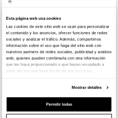
individuales 14/09/2026, propuestas coordinadas 11/09/2026
FUNDACION LA CAIXA JUNIOR LEADER RETAINING
Esta página web usa cookies
PROGRAMME 2027
Trámite abierto
Las cookies de este sitio web se usan para personalizar
CONVOCATORIA PARA LA CONTRATACIÓN DE
el contenido y los anuncios, ofrecer funciones de redes
PERSONAL INVESTIGADOR DOCTOR EN LA UPV/EHU
sociales y analizar el tráfico. Además, compartimos
(2026)
información sobre el uso que haga del sitio web con
Trámite abierto (Plazo de presentación de solicitudes: 03/06/2026 -
nuestros partners de redes sociales, publicidad y análisis
25/06/2026 23:59)
web, quienes pueden combinarla con otra información
16/07/2026: Listado provisional de solicitudes admitidas y
que les haya proporcionado o que hayan recopilado a
excluidas para evaluación. Plazo alegaciones: del 17/07/2026
partir del uso que haya hecho de sus servicios.
al 30/07/2026 (ambos incluídos)
CONVOCATORIA 2026-I PARA LA CONTRATACIÓN DE
Mostrar detalles
PERSONAL INVESTIGADOR EN FORMACIÓN EN LA EHU
FINANCIADO CON RECURSOS PROPIOS DE UN
GRUPO/PROYECTO DE INVESTIGACIÓN
Permitir todas
09/07/2026: Fase 2. Resolución Definitiva de concedidos y
denegados