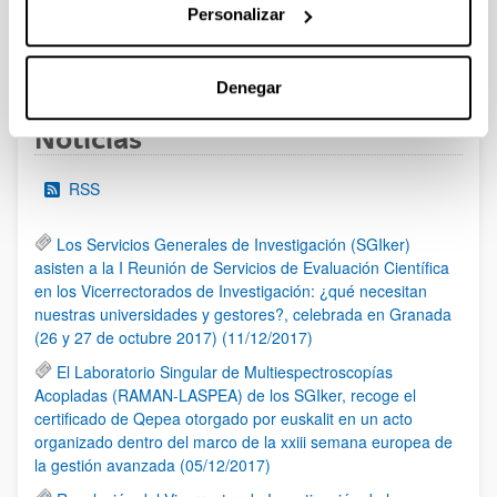
Personalizar
1
2
3
...
95
Página
Página
Página
Páginas intermedias Use TAB 
Página
Denegar
Noticias
RSS
Los Servicios Generales de Investigación (SGIker)
asisten a la I Reunión de Servicios de Evaluación Científica
en los Vicerrectorados de Investigación: ¿qué necesitan
nuestras universidades y gestores?, celebrada en Granada
(26 y 27 de octubre 2017) (11/12/2017)
El Laboratorio Singular de Multiespectroscopías
Acopladas (RAMAN-LASPEA) de los SGIker, recoge el
certificado de Qepea otorgado por euskalit en un acto
organizado dentro del marco de la xxiii semana europea de
la gestión avanzada (05/12/2017)