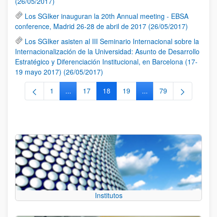
(26/05/2017)
Los SGIker inauguran la 20th Annual meeting - EBSA
conference, Madrid 26-28 de abril de 2017 (26/05/2017)
Los SGIker asisten al III Seminario Internacional sobre la
Internacionalización de la Universidad: Asunto de Desarrollo
Estratégico y Diferenciación Institucional, en Barcelona (17-
19 mayo 2017) (26/05/2017)
1
...
17
18
19
...
79
Página
Páginas intermedias Use TAB para desplazarse.
Página
Página
Página
Páginas intermedias Us
Página
Institutos