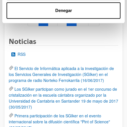
al 30/07/2026 (ambos incluídos)
Denegar
1
2
3
...
95
Página
Página
Página
Páginas intermedias Use TAB 
Página
Noticias
RSS
El Servicio de Informática aplicada a la investigación de
los Servicios Generales de Investigación (SGIker) en el
programa de radio Norteko Ferrokarrila (16/06/2017)
Los SGIker participan como jurado en el 1er concurso de
cristalización en la escuela cántabra organizado por la
Universidad de Cantabria en Santander 19 de mayo de 2017
(30/05/2017)
Primera participación de los SGIker en el evento
internacional sobre la difusión científica "Pint of Science"