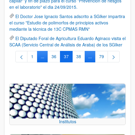
capilar" y fin de plazo para el curso "Prevención de riesgos
en el laboratorio" el dia 24/09/2015.
El Doctor Jose Ignacio Santos adscrito a SGIker impartira
el curso "Estudio de polimorfos de principios activos
mediante la técnica de 13C CPMAS RMN"
El Diputado Foral de Agricultura Eduardo Aginaco visita el
SCAA (Servicio Central de Análisis de Araba) de los SGIker
1
...
36
37
38
...
79
Página
Páginas intermedias Use TAB para desplazarse.
Página
Página
Página
Páginas intermedias Us
Página
Institutos