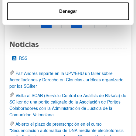
al 30/07/2026 (ambos incluídos)
Denegar
1
2
3
...
95
Página
Página
Página
Páginas intermedias Use TAB 
Página
Noticias
RSS
Paz Andrés imparte en la UPV/EHU un taller sobre
Acreditaciones y Derecho en Ciencias Jurídicas organizado
por los SGIker
Visita al SCAB (Servicio Central de Análisis de Bizkaia) de
SGIker de una perito calígrafo de la Asociación de Peritos
Colaboradores con la Administración de Justicia de la
Comunidad Valenciana
Abierto el plazo de preinscripción en el curso
"Secuenciación automática de DNA mediante electroforesis