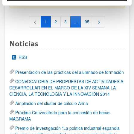
al 30/07/2026 (ambos incluídos)
1
2
3
...
95
Página
Página
Página
Páginas intermedias Use TAB 
Página
Noticias
RSS
Presentación de las prácticas del alumnado de formación
CONVOCATORIA DE PROPUESTAS DE ACTIVIDADES A
DESARROLLAR EN EL MARCO DE LA XIV SEMANA LA
CIENCIA, LA TECNOLOGÍA Y LA INNOVACIÓN 2014
Ampliación del cluster de cálculo Arina
Próxima Convocatoria para la concesión de becas
MAGRAMA
Premio de Investigación "La política industrial española