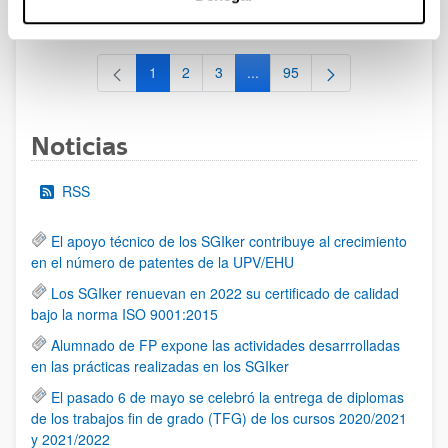
al 30/07/2026 (ambos incluídos)
1
2
3
...
95
Página
Página
Página
Páginas intermedias Use TAB 
Página
Noticias
RSS
El apoyo técnico de los SGIker contribuye al crecimiento
en el número de patentes de la UPV/EHU
Los SGIker renuevan en 2022 su certificado de calidad
bajo la norma ISO 9001:2015
Alumnado de FP expone las actividades desarrrolladas
en las prácticas realizadas en los SGIker
El pasado 6 de mayo se celebró la entrega de diplomas
de los trabajos fin de grado (TFG) de los cursos 2020/2021
y 2021/2022