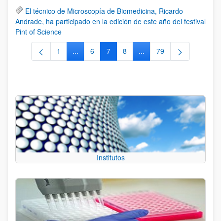
El técnico de Microscopía de Biomedicina, Ricardo
Andrade, ha participado en la edición de este año del festival
Pint of Science
1
...
6
7
8
...
79
Página
Páginas intermedias Use TAB para desplazars
Página
Página
Página
Páginas intermedias Use
Página
Institutos