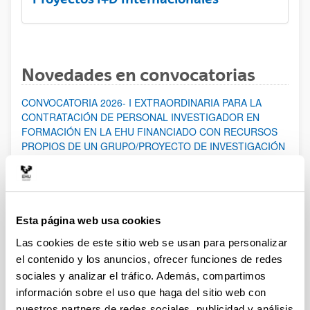
Novedades en convocatorias
CONVOCATORIA 2026- I EXTRAORDINARIA PARA LA
CONTRATACIÓN DE PERSONAL INVESTIGADOR EN
FORMACIÓN EN LA EHU FINANCIADO CON RECURSOS
PROPIOS DE UN GRUPO/PROYECTO DE INVESTIGACIÓN
Abierto el plazo de presentación: 07/08/2026 - 14/08/2026
ABIERTO EL PLAZO DE PRESENTACIÓN DE SOLICITUDES
HASTA EL 14/08/2026
Esta página web usa cookies
Ayudas para financiación de la adquisición y renovación de
infraestructura científica y fondos bibliográficos en la
Las cookies de este sitio web se usan para personalizar
UPV/EHU 2026
el contenido y los anuncios, ofrecer funciones de redes
Trámite abierto
sociales y analizar el tráfico. Además, compartimos
información sobre el uso que haga del sitio web con
25/03/2026: Corrección de errores del listado provisional de
solicitudes admitidas y excluidas. 23/03/2026: Relación
nuestros partners de redes sociales, publicidad y análisis