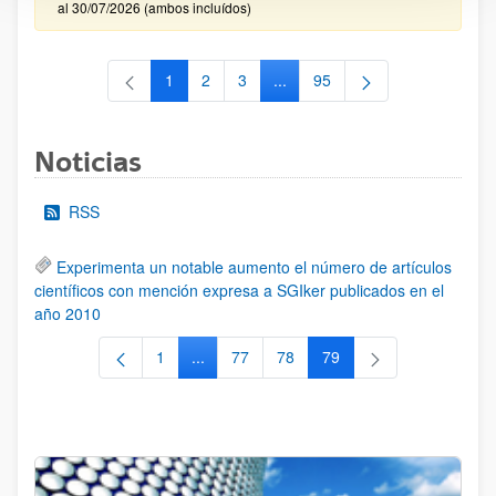
al 30/07/2026 (ambos incluídos)
1
2
3
...
95
Página
Página
Página
Páginas intermedias Use TAB 
Página
Noticias
RSS
Experimenta un notable aumento el número de artículos
científicos con mención expresa a SGIker publicados en el
año 2010
1
...
77
78
79
Página
Páginas intermedias Use TAB para despla
Página
Página
Página