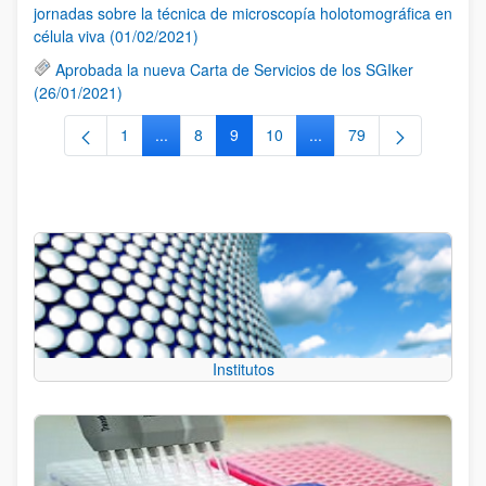
jornadas sobre la técnica de microscopía holotomográfica en
célula viva (01/02/2021)
Aprobada la nueva Carta de Servicios de los SGIker
(26/01/2021)
1
...
8
9
10
...
79
Página
Páginas intermedias Use TAB para desplazarse
Página
Página
Página
Páginas intermedias Use
Página
Institutos