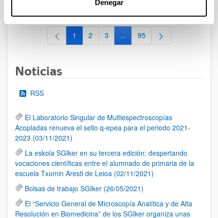
Denegar
al 30/07/2026 (ambos incluídos)
1
2
3
...
95
Página
Página
Página
Páginas intermedias Use TAB 
Página
Noticias
RSS
El Laboratorio Singular de Multiespectroscopías
Acopladas renueva el sello q-epea para el periodo 2021-
2023 (03/11/2021)
La eskola SGIker en su tercera edición: despertando
vocaciones científicas entre el alumnado de primaria de la
escuela Txomin Aresti de Leioa (02/11/2021)
Bolsas de trabajo SGIker (26/05/2021)
El “Servicio General de Microscopía Analítica y de Alta
Resolución en Biomedicina” de los SGIker organiza unas