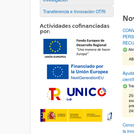
Transferencia e Innovación OTRI
No
Actividades cofinanciadas
CONV
por:
PERS
RECU
Abi
AB
Ayuda
cient
Trá
25/
exc
pre
24
Convoc
la in