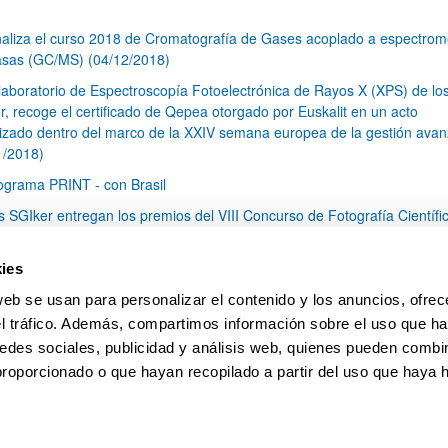
naliza el curso 2018 de Cromatografía de Gases acoplado a espectrom
sas (GC/MS) (04/12/2018)
 laboratorio de Espectroscopía Fotoelectrónica de Rayos X (XPS) de lo
r, recoge el certificado de Qepea otorgado por Euskalit en un acto
izado dentro del marco de la XXIV semana europea de la gestión ava
1/2018)
ograma PRINT - con Brasil
s SGIker entregan los premios del VIII Concurso de Fotografía Científi
7/2018)
s SGIker participan en el XV Foro Internacional sobre Evaluación de la
ies
ad de la Investigación y la Educación Superior (FECIES), celebrado en
web se usan para personalizar el contenido y los anuncios, ofrec
nder (10-12 mayo de 2018) (24/05/2018)
el tráfico. Además, compartimos información sobre el uso que ha
1
...
12
13
14
...
79
edes sociales, publicidad y análisis web, quienes pueden combin
Página
Páginas intermedias Use TAB para desplazarse.
Página
Página
Página
Páginas intermedias Us
Página
proporcionado o que hayan recopilado a partir del uso que haya