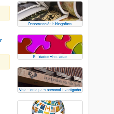
Denominación bibliográfica
OR
Entidades vinculadas
para desplazarse.
Alojamiento para personal investigador