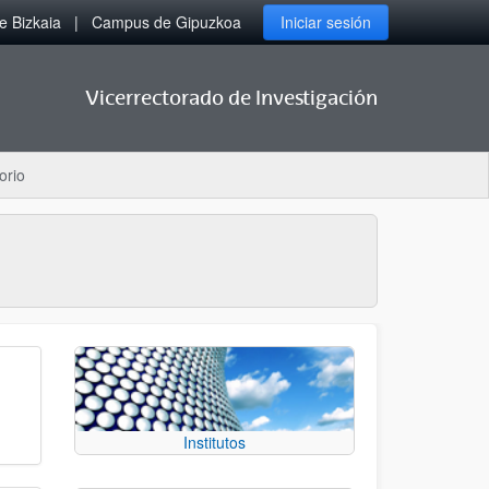
 Bizkaia
Campus de Gipuzkoa
Iniciar sesión
Vicerrectorado de Investigación
orio
Institutos