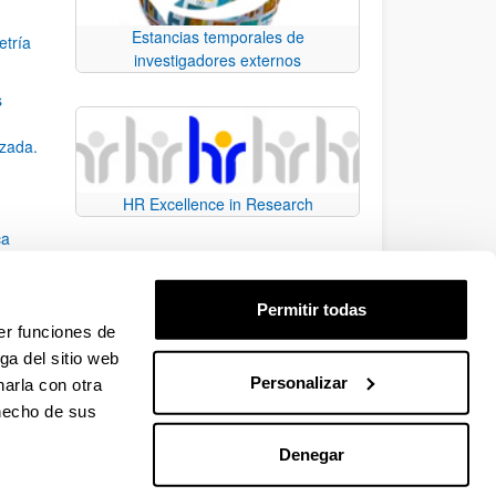
Estancias temporales de
etría
investigadores externos
s
nzada.
HR Excellence in Research
ca
Permitir todas
er funciones de
ga del sitio web
Personalizar
arla con otra
e TAB para desplazarse.
 hecho de sus
Denegar