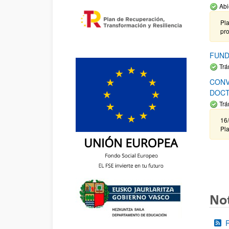
Abi
Pla
pr
FUND
Trá
CONV
DOCT
Trá
16/
Pla
Not