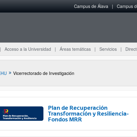
Campus de Álava
Campus de
Acceso a la Universidad
Áreas temáticas
Servicios
Direct
EHU
Vicerrectorado de Investigación
Plan de Recuperación
Transformación y Resiliencia-
Fondos MRR
ar subpáginas