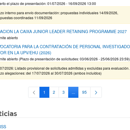
erto el plazo de presentación: 01/07/2026 - 16/09/2026 13:00
zo interno para envío documentación: propuestas individuales 14/09/2026,
opuestas coordinadas 11/09/2026
ACION LA CAIXA JUNIOR LEADER RETAINING PROGRAMME 2027
mite abierto
OCATORIA PARA LA CONTRATACIÓN DE PERSONAL INVESTIGAD
OR EN LA UPV/EHU (2026)
mite abierto (Plazo de presentación de solicitudes: 03/06/2026 - 25/06/2026 23:59)
07/2026: Listado provisional de solicitudes admitidas y excluidas para evaluación.
zo alegaciones: del 17/07/2026 al 30/07/2026 (ambos incluídos)
1
2
3
...
95
Página
Página
Página
Páginas intermedias Use TAB 
Página
icias
RSS