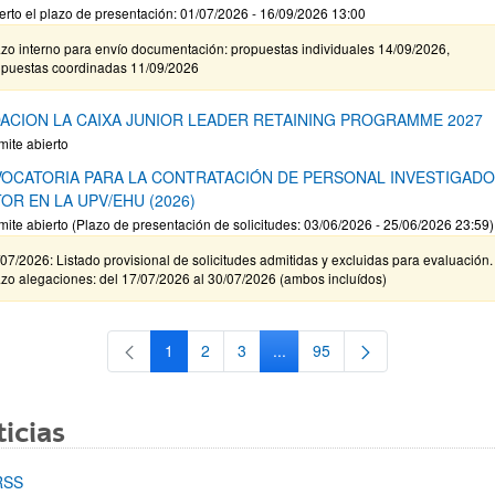
erto el plazo de presentación: 01/07/2026 - 16/09/2026 13:00
zo interno para envío documentación: propuestas individuales 14/09/2026,
opuestas coordinadas 11/09/2026
ACION LA CAIXA JUNIOR LEADER RETAINING PROGRAMME 2027
mite abierto
OCATORIA PARA LA CONTRATACIÓN DE PERSONAL INVESTIGAD
OR EN LA UPV/EHU (2026)
mite abierto (Plazo de presentación de solicitudes: 03/06/2026 - 25/06/2026 23:59)
07/2026: Listado provisional de solicitudes admitidas y excluidas para evaluación.
zo alegaciones: del 17/07/2026 al 30/07/2026 (ambos incluídos)
1
2
3
...
95
Página
Página
Página
Páginas intermedias Use TAB 
Página
icias
RSS