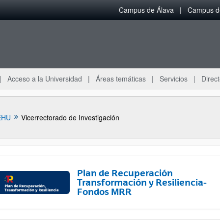
Campus de Álava
Campus de
Acceso a la Universidad
Áreas temáticas
Servicios
Direct
EHU
Vicerrectorado de Investigación
Plan de Recuperación
Transformación y Resiliencia-
Fondos MRR
ar subpáginas