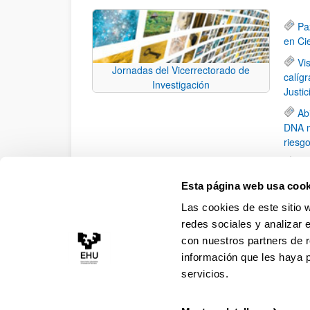
Pa
en Ci
Vi
Jornadas del Vicerrectorado de
calíg
Investigación
Justi
Ab
DNA m
riesgo
El
polim
Esta página web usa cook
El
Las cookies de este sitio 
Centr
redes sociales y analizar 
con nuestros partners de r
información que les haya 
servicios.