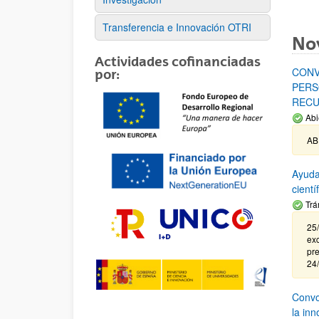
Transferencia e Innovación OTRI
No
Actividades cofinanciadas
CONV
por:
PERS
RECU
Abi
AB
Ayuda
cient
Trá
25/
exc
pre
24
Convoc
la in