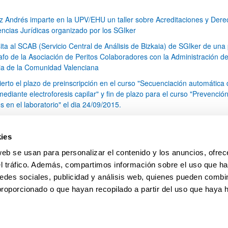
z Andrés imparte en la UPV/EHU un taller sobre Acreditaciones y Der
encias Jurídicas organizado por los SGIker
sita al SCAB (Servicio Central de Análisis de Bizkaia) de SGIker de una 
rafo de la Asociación de Peritos Colaboradores con la Administración d
cia de la Comunidad Valenciana
ierto el plazo de preinscripción en el curso "Secuenciación automática
ediante electroforesis capilar" y fin de plazo para el curso "Prevenció
s en el laboratorio" el dia 24/09/2015.
 Doctor Jose Ignacio Santos adscrito a SGIker impartira el curso "Estud
orfos de principios activos mediante la técnica de 13C CPMAS RMN"
ies
 Diputado Foral de Agricultura Eduardo Aginaco visita el SCAA (Servicio
web se usan para personalizar el contenido y los anuncios, ofrec
al de Análisis de Araba) de los SGIker
el tráfico. Además, compartimos información sobre el uso que ha
1
...
36
37
38
...
79
edes sociales, publicidad y análisis web, quienes pueden combin
Página
Páginas intermedias Use TAB para desplazarse.
Página
Página
Página
Páginas intermedias Us
Página
proporcionado o que hayan recopilado a partir del uso que haya