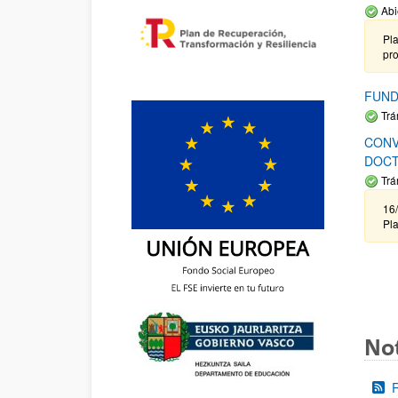
Abi
Pla
pr
FUND
Trá
CONV
DOCT
Trá
16/
Pla
Not