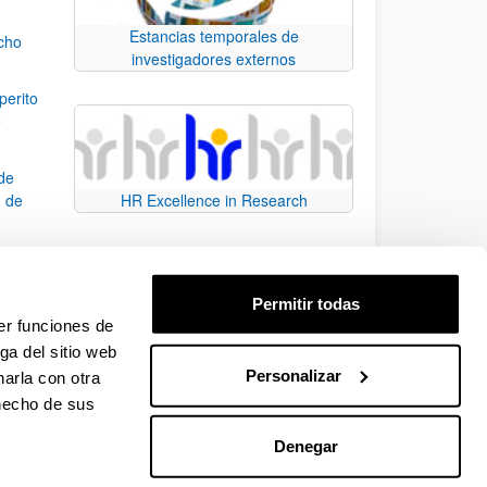
Estancias temporales de
echo
investigadores externos
perito
e
 de
n de
HR Excellence in Research
io de
Permitir todas
er funciones de
ga del sitio web
Personalizar
arla con otra
e TAB para desplazarse.
 hecho de sus
Denegar