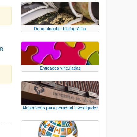
Denominación bibliográfica
OR
Entidades vinculadas
para desplazarse.
Alojamiento para personal investigador