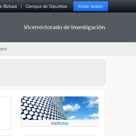
 Bizkaia
Campus de Gipuzkoa
Iniciar sesión
Vicerrectorado de Investigación
orio
Institutos