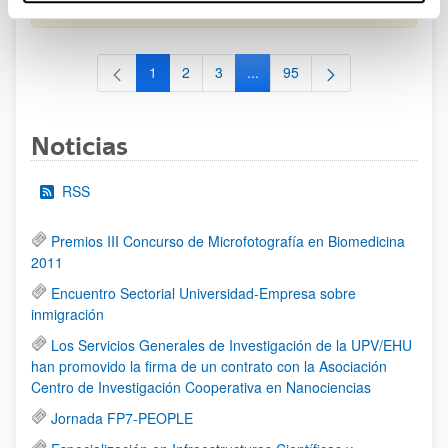
al 30/07/2026 (ambos incluídos)
1
2
3
...
95
Página
Página
Página
Páginas intermedias Use TAB 
Página
Noticias
RSS
Premios III Concurso de Microfotografía en Biomedicina
2011
Encuentro Sectorial Universidad-Empresa sobre
inmigración
Los Servicios Generales de Investigación de la UPV/EHU
han promovido la firma de un contrato con la Asociación
Centro de Investigación Cooperativa en Nanociencias
Jornada FP7-PEOPLE