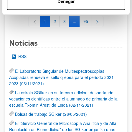
Denegar
al 30/07/2026 (ambos incluídos)
1
2
3
...
95
Página
Página
Página
Páginas intermedias Use TAB 
Página
Noticias
RSS
El Laboratorio Singular de Multiespectroscopías
Acopladas renueva el sello q-epea para el periodo 2021-
2023 (03/11/2021)
La eskola SGIker en su tercera edición: despertando
vocaciones científicas entre el alumnado de primaria de la
escuela Txomin Aresti de Leioa (02/11/2021)
Bolsas de trabajo SGIker (26/05/2021)
El “Servicio General de Microscopía Analítica y de Alta
Resolución en Biomedicina” de los SGIker organiza unas