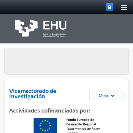
Abri
Saltar al contenido principal
me
prin
Vicerrectorado de
Abrir/cerrar
Menú
Investigación
Actividades cofinanciadas por: