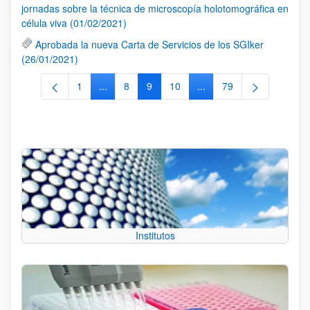
jornadas sobre la técnica de microscopía holotomográfica en
célula viva (01/02/2021)
Aprobada la nueva Carta de Servicios de los SGIker
(26/01/2021)
1
...
8
9
10
...
79
Página
Páginas intermedias Use TAB para desplazarse
Página
Página
Página
Páginas intermedias Use
Página
Institutos