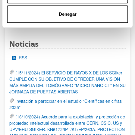
al 30/07/2026 (ambos incluídos)
Denegar
1
2
3
...
95
Página
Página
Página
Páginas intermedias Use TAB 
Página
Noticias
RSS
(15/11/2024) El SERVICIO DE RAYOS X DE LOS SGIker
CUMPLE CON SU OBJETIVO DE OFRECER UNA VISIÓN
MÁS AMPLIA DEL TOMÓGRAFO “MICRO NANO CT” EN SU
JORNADA DE PUERTAS ABIERTAS
Invitación a participar en el estudio “Científicas en cifras
2025”
(16/10/2024) Acuerdo para la explotación y protección de
propiedad intelectual desarrollada entre CERN, CSIC, US y
UPV/EHU-SGIKER. KN6172/IPT/KT/EP/263A. PROTECTION