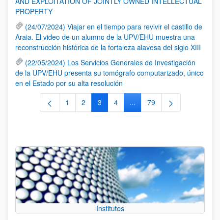
AND EXPLOITATION OF JOINTLY OWNED INTELLECTUAL
PROPERTY
(24/07/2024) Viajar en el tiempo para revivir el castillo de
Araia. El video de un alumno de la UPV/EHU muestra una
reconstrucción histórica de la fortaleza alavesa del siglo XIII
(22/05/2024) Los Servicios Generales de Investigación
de la UPV/EHU presenta su tomógrafo computarizado, único
en el Estado por su alta resolución
1
2
3
4
...
79
Página
Página
Página
Página
Páginas intermedias Use TA
Página
Institutos