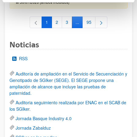
al 30/07/2026 (ambos incluídos)
1
2
3
...
95
Página
Página
Página
Páginas intermedias Use TAB 
Página
Noticias
RSS
Auditoría de ampliación en el Servicio de Secuenciación y
Genotipado de SGIker (SEGE). El SEGE propone una
ampliación de alcance que incluye las pruebas de
paternidad.
Auditoria seguimiento realizada por ENAC en el SCAB de
los SGIker.
Jornada Basque Industry 4.0
Jornada Zabalduz