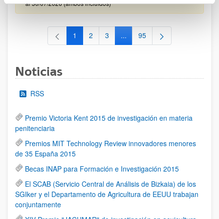
al 30/07/2026 (ambos incluídos)
1
2
3
...
95
Página
Página
Página
Páginas intermedias Use TAB 
Página
Noticias
RSS
Premio Victoria Kent 2015 de investigación en materia
penitenciaria
Premios MIT Technology Review innovadores menores
de 35 España 2015
Becas INAP para Formación e Investigación 2015
El SCAB (Servicio Central de Análisis de Bizkaia) de los
SGIker y el Departamento de Agricultura de EEUU trabajan
conjuntamente